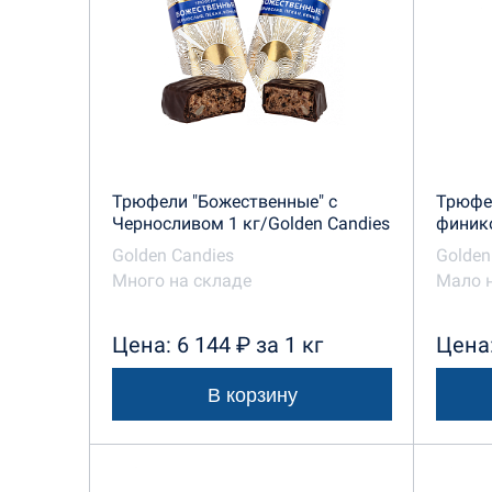
Трюфели "Божественные" с
Трюфе
Черносливом 1 кг/Golden Candies
финико
Golden Candies
Golden
Много на складе
Мало 
Цена: 6 144 ₽ за 1 кг
Цена:
В корзину