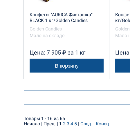
Конфеты "AURICA Фисташка"
Конфет
BLACK 1 кг/Golden Candies
кг/Gol
Golden Candies
Golden
Мало на складе
Мало 
Цена: 7 905 ₽ за 1 кг
Цена:
В корзину
Товары 1 - 16 из 65
Начало | Пред. |
1
2
3
4
5
|
След.
|
Конец