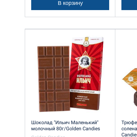
В корзину
Шоколад "Ильич Маленький"
Трюфел
молочный 80г/Golden Candies
солена
Candie