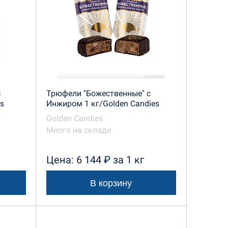
с
Трюфели "Божественные" с
es
Инжиром 1 кг/Golden Candies
Golden Candies
Много на складе
Цена: 6 144 ₽ за 1 кг
В корзину