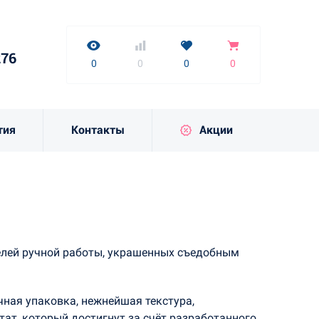
нет
7-9276
0
0
0
0
276
к
0
0
0
0
тия
Контакты
Акции
елей ручной работы, украшенных съедобным
ная упаковка, нежнейшая текстура,
ат, который достигнут за счёт разработанного