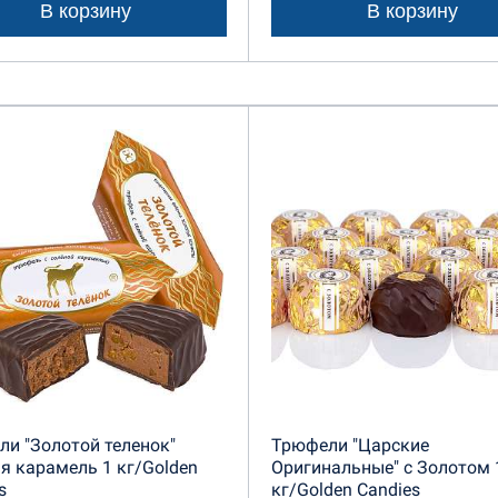
В корзину
В корзину
и "Золотой теленок"
Трюфели "Царские
я карамель 1 кг/Golden
Оригинальные" с Золотом 
s
кг/Golden Candies