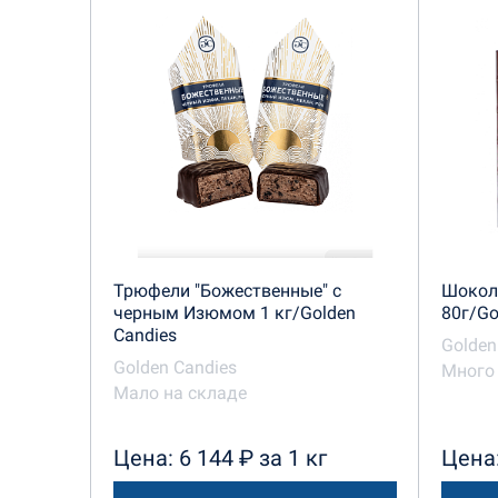
Трюфели "Божественные" с
Шокол
черным Изюмом 1 кг/Golden
80г/Go
Candies
Golden
Golden Candies
Много 
Мало на складе
Цена: 6 144 ₽ за 1 кг
Цена: