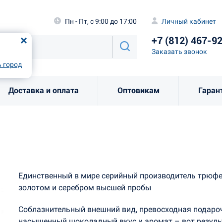
а
Пн - Пт, с 9:00 до 17:00
Личный каби
Пн - Пт, с 9:00 до 17:00
Личный кабинет
+7 (812) 46
од
Москва
!
+7 (812) 467-9
Заказать звоно
Заказать звонок
рно
Выбрать город
 город
Доставка и оплата
Оптовикам
Гаран
Единственный в мире серийный производитель трюф
золотом и серебром высшей пробы
Соблазнительный внешний вид, превосходная подароч
насыщенный шоколадный вкус и аромат – вот результ