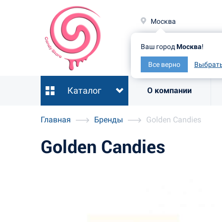
Москв
Москва
Ваш гор
Ваш город
Москва
!
Все ве
Все верно
Выбрать
Каталог
О компании
Главная
Бренды
Golden Candies
Golden Candies