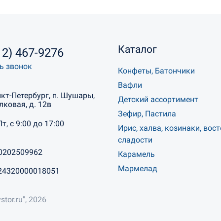
Каталог
12) 467-9276
ь звонок
Конфеты, Батончики
Вафли
нкт-Петербург, п. Шушары,
Детский ассортимент
лковая, д. 12в
Зефир, Пастила
Пт, с 9:00 до 17:00
Ирис, халва, козинаки, вос
сладости
0202509962
Карамель
Мармелад
24320000018051
stor.ru", 2026