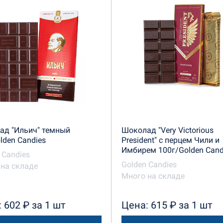
ад "Ильич" темный
Шоколад "Very Victorious
lden Candies
President" с перцем Чили и
Имбирем 100г/Golden Cand
 Candies
Golden Candies
на складе
Много на складе
 602 ₽ за 1 шт
Цена: 615 ₽ за 1 шт