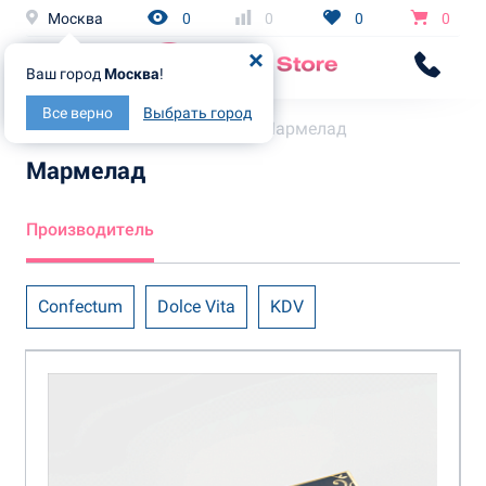
Москва
0
0
0
0
Ваш город
Москва
!
Все верно
Выбрать город
Главная
Каталог
Мармелад
Мармелад
Производитель
Confectum
Dolce Vita
KDV
Азовская Кондитерская фабрика
Атаг
Бековские сладости
Ванюшкины сладости