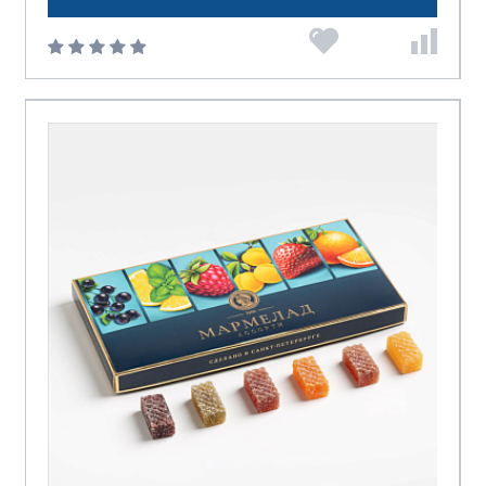
ТД Империя
Финтур