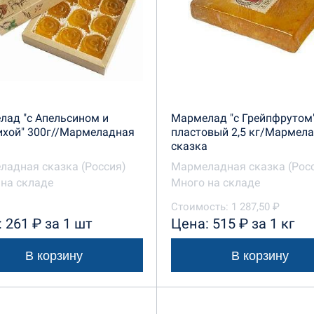
лад "с Апельсином и
Мармелад "с Грейпфрутом
ихой" 300г//Мармеладная
пластовый 2,5 кг/Мармел
а
сказка
ладная сказка (Россия)
Мармеладная сказка (Рос
на складе
Много на складе
Стоимость: 1 287,50 ₽
 261 ₽ за 1 шт
Цена: 515 ₽ за 1 кг
В корзину
В корзину