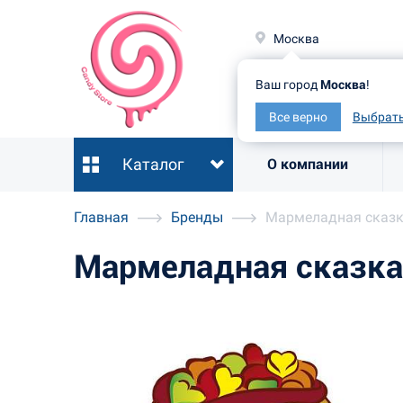
Москв
Москва
Ваш гор
Ваш город
Москва
!
Все ве
Все верно
Выбрать
Каталог
О компании
Главная
Бренды
Мармеладная сказ
Мармеладная сказк