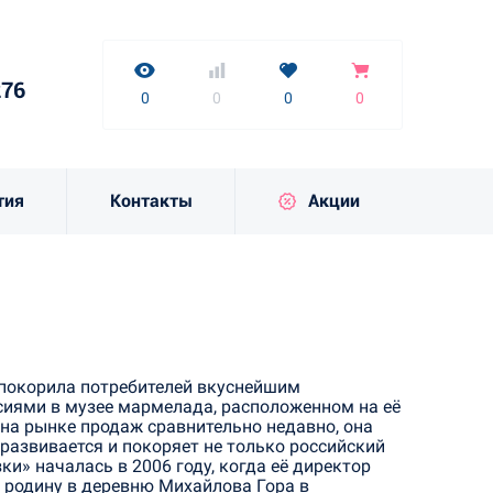
нет
7-9276
0
0
0
0
276
к
0
0
0
0
тия
Контакты
Акции
 покорила потребителей вкуснейшим
иями в музее мармелада, расположенном на её
 на рынке продаж сравнительно недавно, она
развивается и покоряет не только российский
и» началась в 2006 году, когда её директор
родину в деревню Михайлова Гора в