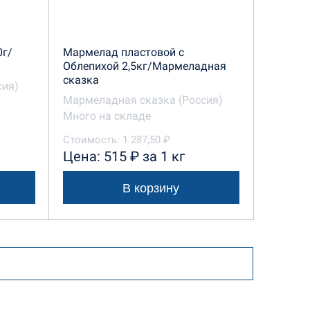
0г/
Мармелад пластовой с
Облепихой 2,5кг/Мармеладная
сказка
сия)
Мармеладная сказка (Россия)
Много на складе
Стоимость: 1 287,50 ₽
Цена: 515 ₽ за 1 кг
В корзину