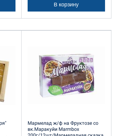
В корзину
ря"
Мармелад ж/ф на Фруктозе со
вк.Маракуйи Marmbox
200г/12шт/Мармеладная сказка