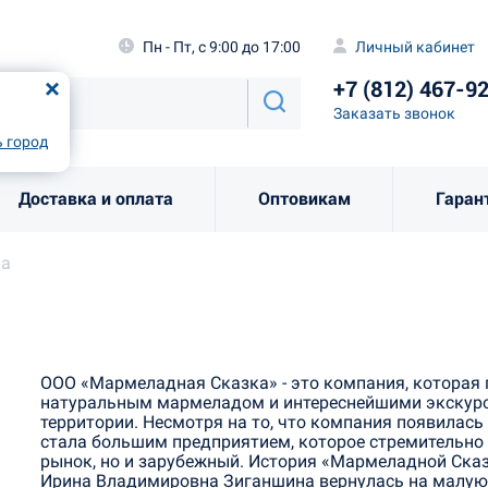
а
Пн - Пт, с 9:00 до 17:00
Личный каби
Пн - Пт, с 9:00 до 17:00
Личный кабинет
+7 (812) 46
од
Москва
!
+7 (812) 467-9
Заказать звоно
Заказать звонок
рно
Выбрать город
 город
Доставка и оплата
Оптовикам
Гаран
ка
а
ООО «Мармеладная Сказка» - это компания, которая
натуральным мармеладом и интереснейшими экскурс
территории. Несмотря на то, что компания появилась
стала большим предприятием, которое стремительно 
рынок, но и зарубежный. История «Мармеладной Сказк
Ирина Владимировна Зиганшина вернулась на малую 