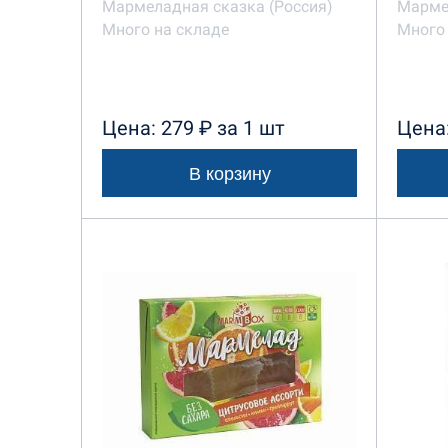
Мармеладная сказка (Россия)
Марме
Много на складе
Много 
Цена: 279 ₽ за 1 шт
Цена:
В корзину