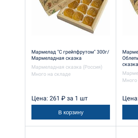
Мармелад "С грейпфрутом" 300г/
Марме
Мармеладная сказка
Облеп
сказк
Мармеладная сказка (Россия)
Марме
Много на складе
Много 
Цена: 261 ₽ за 1 шт
Цена:
В корзину