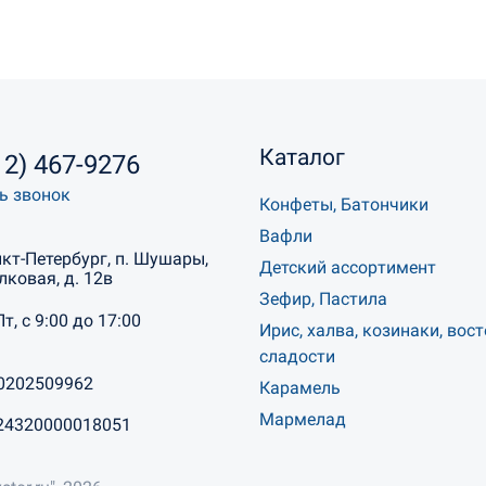
Каталог
12) 467-9276
ь звонок
Конфеты, Батончики
Вафли
нкт-Петербург, п. Шушары,
Детский ассортимент
лковая, д. 12в
Зефир, Пастила
Пт, с 9:00 до 17:00
Ирис, халва, козинаки, вос
сладости
0202509962
Карамель
Мармелад
24320000018051