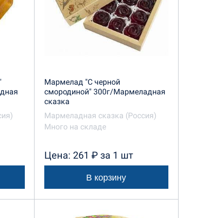
"
Мармелад "С черной
адная
смородиной" 300г/Мармеладная
сказка
сия)
Мармеладная сказка (Россия)
Много на складе
Цена: 261 ₽ за 1 шт
В корзину