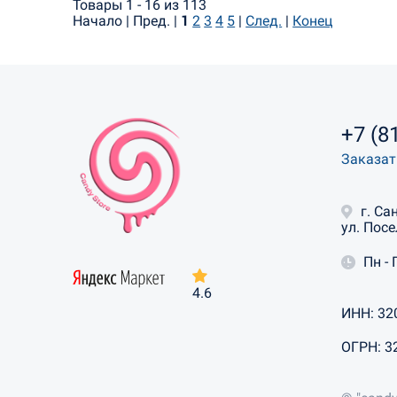
Товары 1 - 16 из 113
Начало | Пред. |
1
2
3
4
5
|
След.
|
Конец
+7 (8
Заказат
г. Са
ул. Посе
Пн - 
4.6
ИНН: 32
ОГРН: 3