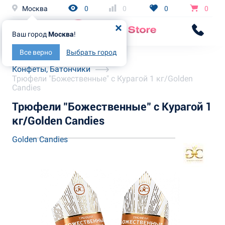
Москва
0
0
0
0
Ваш город
Москва
!
Все верно
Выбрать город
Главная
Каталог
Конфеты, Батончики
Трюфели "Божественные" с Курагой 1 кг/Golden
Candies
Трюфели "Божественные" с Курагой 1
кг/Golden Candies
Golden Candies