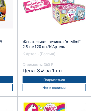
W
Жевательная резинка "miMimi"
2,5 гр/120 шт/К-Артель
К-Артель (Россия)
Стоимость: 360 ₽
Цена: 3 ₽ за 1 шт
Подписаться
Нет в наличии