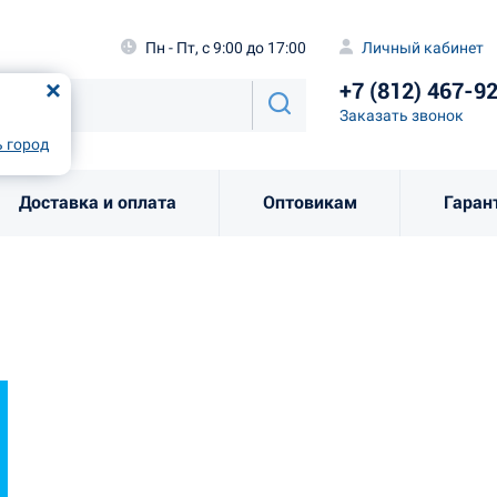
а
Пн - Пт, с 9:00 до 17:00
Личный каби
Пн - Пт, с 9:00 до 17:00
Личный кабинет
+7 (812) 46
од
Москва
!
+7 (812) 467-9
Заказать звоно
Заказать звонок
рно
Выбрать город
 город
Доставка и оплата
Оптовикам
Гаран