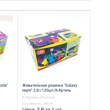
ords"
Жевательная резинка "Galaxy
team" 2,5г/120шт/К-Артель
К-Артель (Россия)
Стоимость: 360 ₽
Цена: 3 ₽ за 1 шт