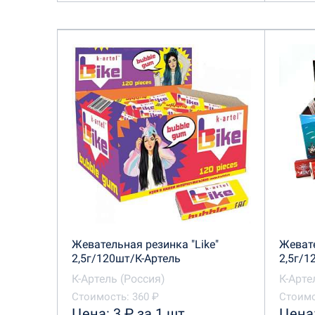
Жевательная резинка "Like"
Жеват
2,5г/120шт/К-Артель
2,5г/1
К-Артель (Россия)
К-Арте
Стоимость: 360 ₽
Стоимо
Цена: 3 ₽ за 1 шт
Цена: