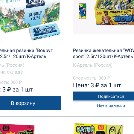
льная резинка "Вокруг
Резинка жевательная "WO
 2,5г/120шт/К-Артель
sport" 2.5г/120шт/К-Артель
ль (Россия)
К-Артель (Россия)
на складе
Стоимость: 360 ₽
сть: 360 ₽
Цена: 3 ₽ за 1 шт
 3 ₽ за 1 шт
Подписаться
В корзину
Нет в наличии