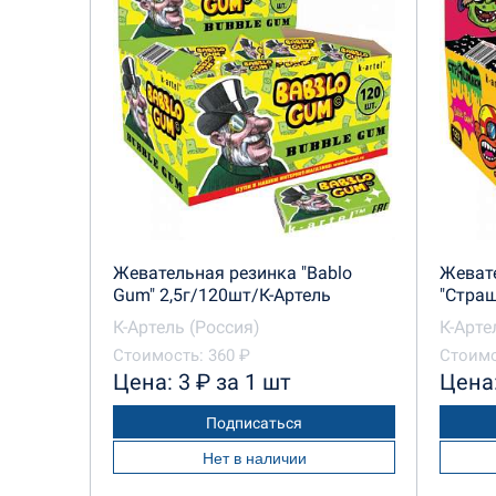
Жевательная резинка "Bablo
Жеват
Gum" 2,5г/120шт/К-Артель
"Страш
К-Артель (Россия)
К-Арте
Стоимость: 360 ₽
Стоимо
Цена: 3 ₽ за 1 шт
Цена:
Подписаться
Нет в наличии