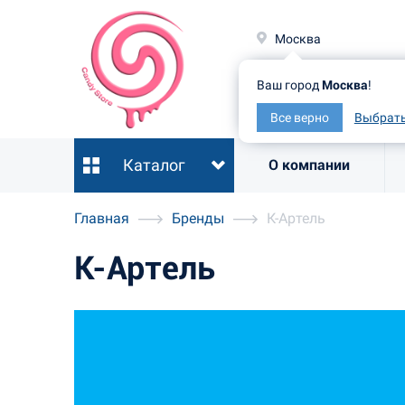
Москв
Москва
Ваш гор
Ваш город
Москва
!
Все ве
Все верно
Выбрать
Каталог
О компании
Главная
Бренды
К-Артель
К-Артель