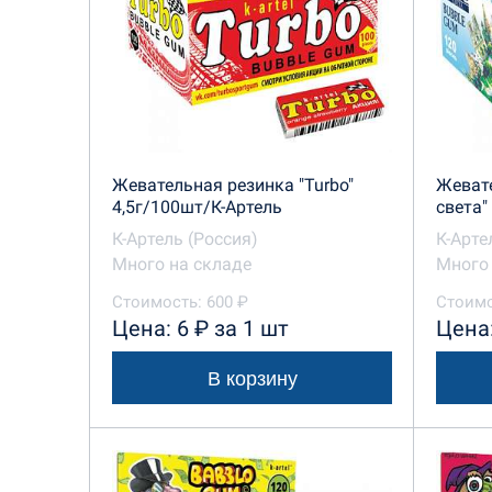
Жевательная резинка "Turbo"
Жевате
4,5г/100шт/К-Артель
света"
К-Артель (Россия)
К-Арте
Много на складе
Много 
Стоимость: 600 ₽
Стоимо
Цена: 6 ₽ за 1 шт
Цена:
В корзину