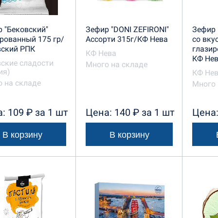
 "Бековский"
Зефир "DONI ZEFIRONI"
Зефир 
рованный 175 гр/
Ассорти 315г/КФ Нева
со вку
вский РПК
глазир
КФ Нева
КФ Не
ские сладости
Много на складе
ия)
КФ Не
 на складе
Много 
: 109 ₽ за 1 шт
Цена: 140 ₽ за 1 шт
Цена:
В корзину
В корзину