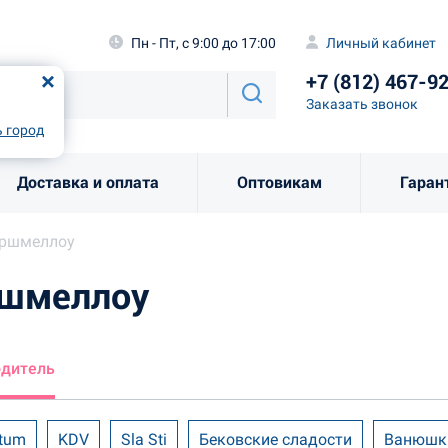
а
Пн - Пт, с 9:00 до 17:00
Личный каби
Пн - Пт, с 9:00 до 17:00
Личный кабинет
+7 (812) 46
од
Москва
!
+7 (812) 467-9
Заказать звоно
Заказать звонок
рно
Выбрать город
 город
Доставка и оплата
Оптовикам
Гаран
аршмеллоу
ршмеллоу
одитель
tum
KDV
Sla Sti
Бековские сладости
Ванюшк