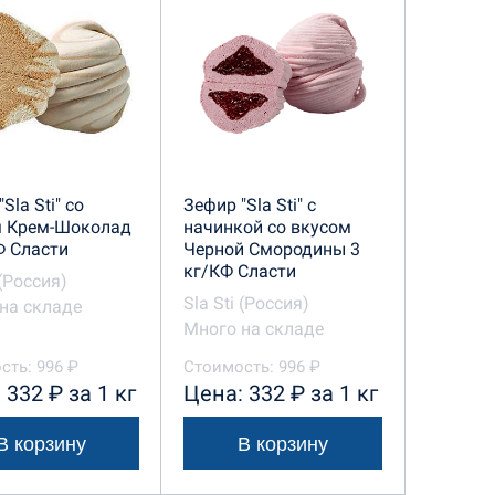
Sla Sti" со
Зефир "Sla Sti" с
м Крем-Шоколад
начинкой со вкусом
Ф Сласти
Черной Смородины 3
кг/КФ Сласти
 (Россия)
Sla Sti (Россия)
на складе
Много на складе
сть: 996 ₽
Стоимость: 996 ₽
 332 ₽ за 1 кг
Цена: 332 ₽ за 1 кг
В корзину
В корзину