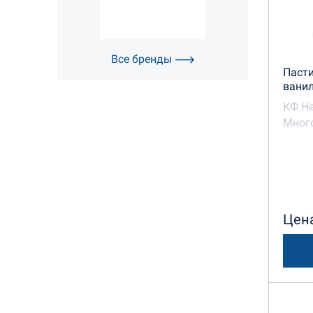
Все бренды
Пасти
ванил
КФ Н
Много
Цена