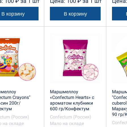
: 100 ₽ за 1 шт
Цена: 100 ₽ за 1 шт
Цена:
В корзину
В корзину
меллоу
Маршмеллоу
Маршм
ectum Crayons"
«Confectum Hearts» с
"Confe
син 200г/
ароматом клубники
cuberol
ектум
600 гр/Конфектум
Марак
90 гр/
ctum (Россия)
Confectum (Россия)
Confec
 на складе
Мало на складе