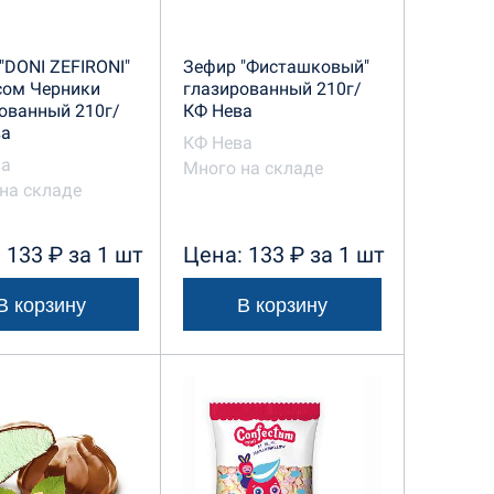
"DONI ZEFIRONI"
Зефир "Фисташковый"
сом Черники
глазированный 210г/
ованный 210г/
КФ Нева
ва
КФ Нева
ва
Много на складе
на складе
 133 ₽ за 1 шт
Цена: 133 ₽ за 1 шт
В корзину
В корзину