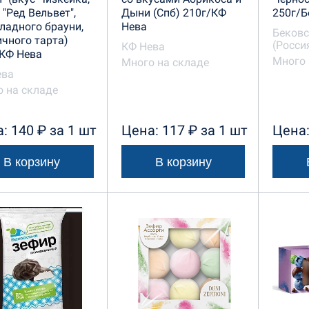
 "Ред Вельвет",
Дыни (Спб) 210г/КФ
250г/Б
адного брауни,
Нева
Бековс
чного тарта)
(Росси
КФ Нева
КФ Нева
Много 
Много на складе
ева
 на складе
: 140 ₽ за 1 шт
Цена: 117 ₽ за 1 шт
Цена:
В корзину
В корзину