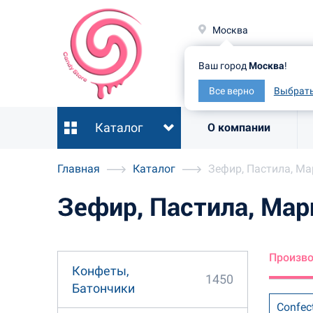
Москв
Москва
Ваш гор
Ваш город
Москва
!
Все ве
Все верно
Выбрать
Каталог
О компании
Главная
Каталог
Зефир, Пастила, М
Зефир, Пастила, Ма
Произв
Конфеты,
1450
Батончики
Confec