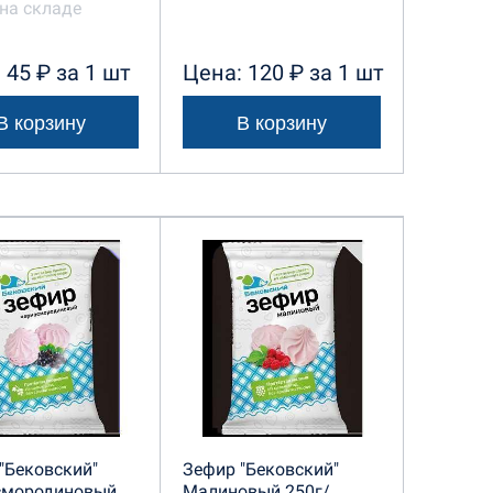
на складе
 45 ₽ за 1 шт
Цена: 120 ₽ за 1 шт
В корзину
В корзину
"Бековский"
Зефир "Бековский"
смородиновый
Малиновый 250г/