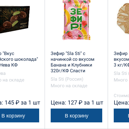
 "Вкус
Зефир "Sla Sti" с
Зефир "
йского шоколада"
начинкой со вкусом
вкусо
Нева КФ
Банана и Клубники
3 кг/К
320г/КФ Сласти
ева
Sla Sti
Sla Sti (Россия)
 на складе
Много 
Много на складе
Стоимо
: 145 ₽ за 1 шт
Цена: 127 ₽ за 1 шт
Цена:
В корзину
В корзину