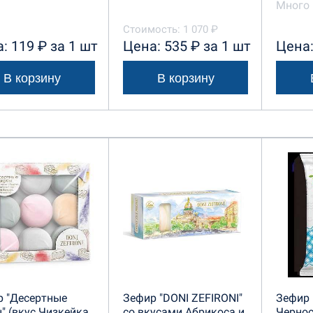
Много 
Стоимость: 1 070 ₽
: 119 ₽ за 1 шт
Цена: 535 ₽ за 1 шт
Цена:
В корзину
В корзину
р "Десертные
Зефир "DONI ZEFIRONI"
Зефир 
" (вкус Чизкейка,
со вкусами Абрикоса и
Черно