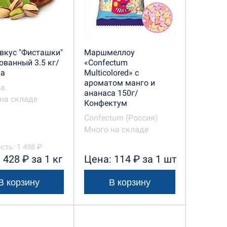
вкус "Фисташки"
Маршмеллоу
ованный 3.5 кг/
«Confectum
ва
Multicolored» с
ароматом манго и
ва
ананаса 150г/
на складе
Конфектум
Confectum (Россия)
Много на складе
сть: 1 498 ₽
 428 ₽ за 1 кг
Цена: 114 ₽ за 1 шт
В корзину
В корзину