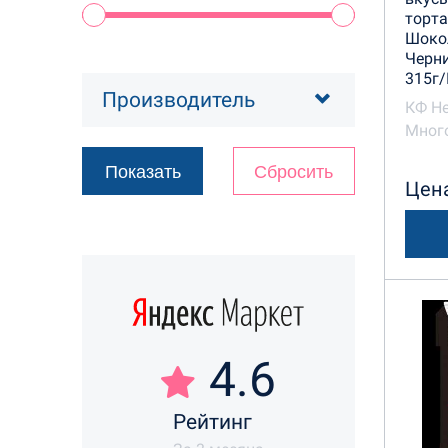
торта
Шокол
Черни
315г/
Производитель
КФ Н
Много
Цена
4.6
Рейтинг