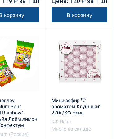
 119 ₽ за 1 шт
Цена: 120 ₽ за 1 шт
В корзину
В корзину
еллоу
Мини-зефир "С
ctum Sour
ароматом Клубники"
l Rainbow"
270г/КФ Нева
уйя-Лайм-лимон
КФ Нева
Конфектум
Много на складе
tum (Россия)