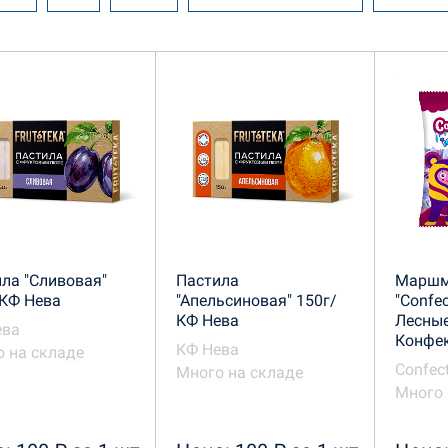
терская фабрика имени Самойловой
Красный Пищевик
ладная сказка
Объединенные кондитеры
Печенье и
на
Старые Традиции
ТД Империя
Финтур
ла "Сливовая"
Пастила
Маршм
КФ Нева
"Апельсиновая" 150г/
"Confe
КФ Нева
Лесные
ева
Конфе
КФ Нева
 на складе
Confec
Много на складе
Много 