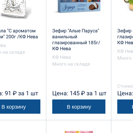
ла "С ароматом
Зефир "Алые Паруса"
Зефир 
и" 200г /КФ Нева
ванильный
глазир
глазированный 185г/
КФ Не
ева
КФ Нева
КФ Не
 на складе
КФ Нева
Много 
Много на складе
Стоимо
: 91 ₽ за 1 шт
Цена: 145 ₽ за 1 шт
Цена:
В корзину
В корзину