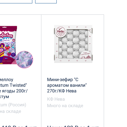
КФ Нева
 шоколад в ассортименте
еллоу
Мини-зефир "С
ctum Twisted"
ароматом ванили"
 ягоды 200г/
270г/КФ Нева
ктум
КФ Нева
tum (Россия)
Много на складе
на складе