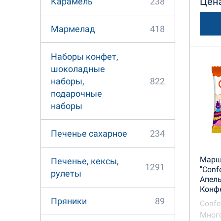
Цена
238
Карамель
418
Мармелад
Наборы конфет,
шоколадные
822
наборы,
подарочные
наборы
234
Печенье сахарное
Марш
Печенье, кексы,
1291
"Conf
рулеты
Апель
Конф
89
Пряники
Confe
Много