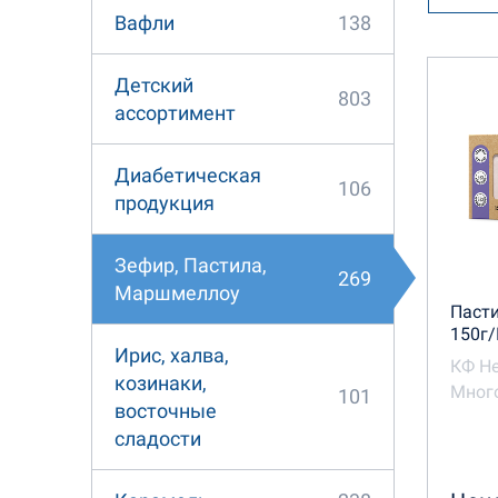
138
Вафли
Конди
Детский
803
Марме
ассортимент
Сласте
Диабетическая
106
продукция
Зефир, Пастила,
269
Маршмеллоу
Пасти
150г/
Ирис, халва,
КФ Н
козинаки,
Много
101
восточные
сладости