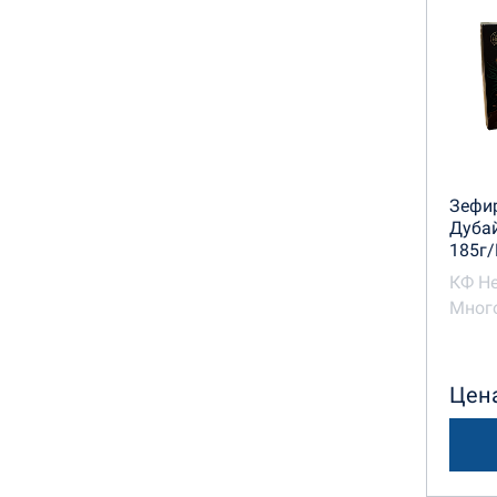
Зефир
Дуба
185г/
КФ Н
Много
Цена