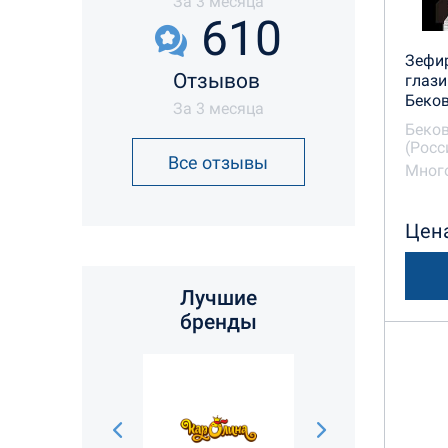
За 3 месяца
610
Зефир
Отзывов
глази
Беко
За 3 месяца
Беков
(Росс
Все отзывы
Много
Цена
Лучшие
бренды