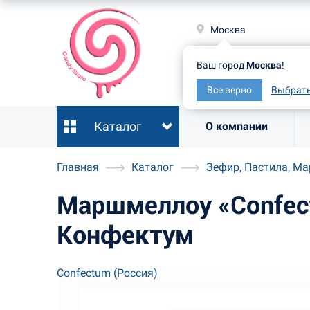
Москв
Москва
Ваш гор
Ваш город
Москва
!
Все ве
Все верно
Выбрать
Каталог
О компании
Главная
Каталог
Зефир, Пастила, М
Маршмеллоу «Confect
Конфектум
Confectum (Россия)