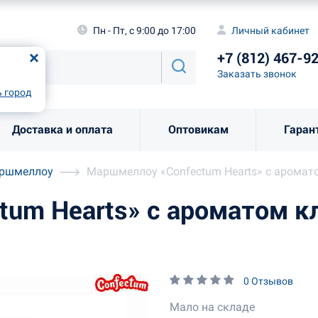
а
Пн - Пт, с 9:00 до 17:00
Личный каби
Пн - Пт, с 9:00 до 17:00
Личный кабинет
+7 (812) 46
од
Москва
!
+7 (812) 467-9
Заказать звоно
Заказать звонок
рно
Выбрать город
 город
Доставка и оплата
Оптовикам
Гаран
аршмеллоу
Маршмеллоу «Confectum Hearts» с аромат
um Hearts» с ароматом кл
0 Отзывов
Мало на складе