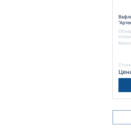
Вафл
"Арте
Объе
конди
Много
Стоим
Цена