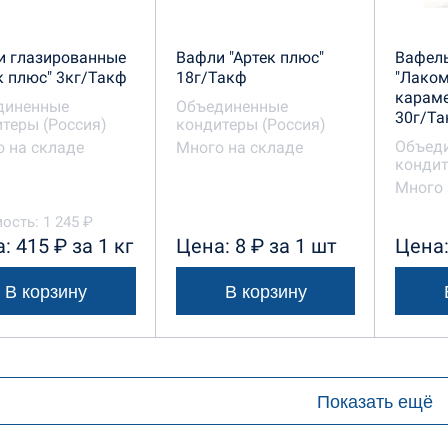
и глазированные
Вафли "Артек плюс"
Вафел
к плюс" 3кг/Такф
18г/Такф
"Лаком
карам
диненные
Объединенные
30г/Т
теры (Россия)
кондитеры (Россия)
Объед
 на складе
Много на складе
кондит
Много 
ость: 1 245 ₽
: 415 ₽ за 1 кг
Цена: 8 ₽ за 1 шт
Цена:
В корзину
В корзину
Показать ещё