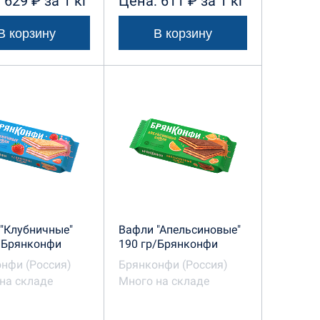
 629 ₽ за 1 кг
Цена: 611 ₽ за 1 кг
В корзину
В корзину
"Клубничные"
Вафли "Апельсиновые"
/Брянконфи
190 гр/Брянконфи
нфи (Россия)
Брянконфи (Россия)
на складе
Много на складе