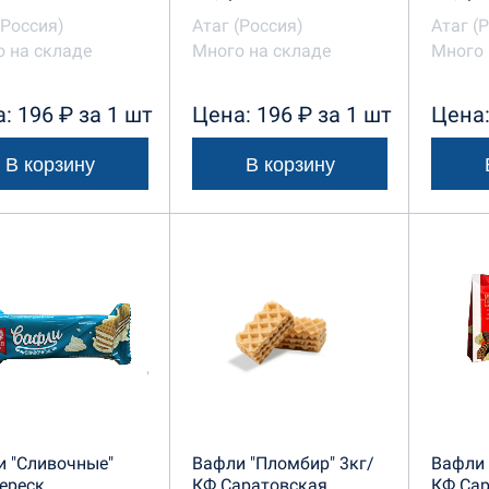
(Россия)
Атаг (Россия)
Атаг (
 на складе
Много на складе
Много 
: 196 ₽ за 1 шт
Цена: 196 ₽ за 1 шт
Цена:
В корзину
В корзину
 "Сливочные"
Вафли "Пломбир" 3кг/
Вафли 
ереск
КФ Саратовская
КФ Са