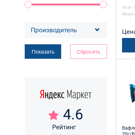
Атаг 
Много
Производитель
Цена
4.6
Рейтинг
Вафли
20г/В