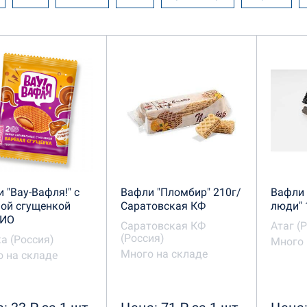
ерские изделия Морозова
Объединенные кондитеры
е и шоколад в ассортименте
Саратовская КФ
Саха
ая Слобода
Спартак
Хочу-хочу
 "Вау-Вафля!" с
Вафли "Пломбир" 210г/
Вафли
ой сгущенкой
Саратовская КФ
люди" 
КИО
Саратовская КФ
Атаг (
(Россия)
а (Россия)
Много 
Много на складе
 на складе