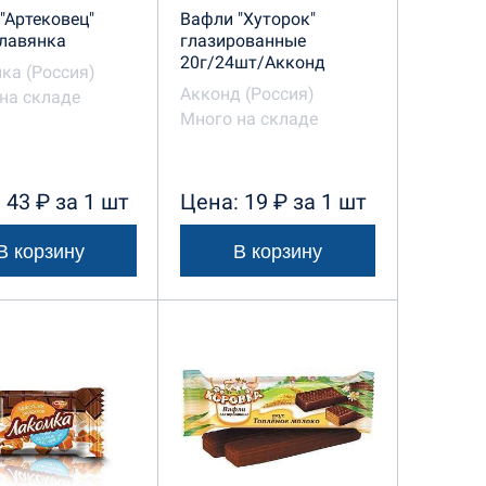
"Артековец"
Вафли "Хуторок"
лавянка
глазированные
20г/24шт/Акконд
ка (Россия)
Акконд (Россия)
на складе
Много на складе
 43 ₽ за 1 шт
Цена: 19 ₽ за 1 шт
В корзину
В корзину