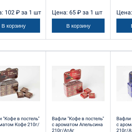
: 102 ₽ за 1 шт
Цена: 65 ₽ за 1 шт
Цена:
В корзину
В корзину
 "Кофе в постель"
Вафли "Кофе в постель"
Вафли 
матом Кофе 210г/
с ароматом Апельсина
с аро
210г/АтАг
210г/А