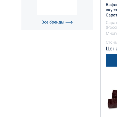
Вафли
вкус
Сара
Все бренды
Сара
(Росс
Много
Стоим
Цена