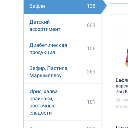
138
Вафли
Кондит
Детский
803
Печень
ассортимент
Сладк
Диабетическая
106
продукция
Зефир, Пастила,
269
Маршмеллоу
Вафли
варен
Ирис, халва,
75г/
козинаки,
Дымк
101
восточные
Много
сладости