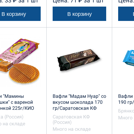
: 33 ₽ за 1 шт
Цена: 71 ₽ за 1 шт
Цена:
В корзину
В корзину
и "Мамины
Вафли "Мадам Нуар" со
Вафли 
ки" с вареной
вкусом шоколада 170
190 гр
енкой 225г/КИО
гр/Саратовская КФ
Брянко
а (Россия)
Саратовская КФ
Много 
(Россия)
 на складе
Много на складе