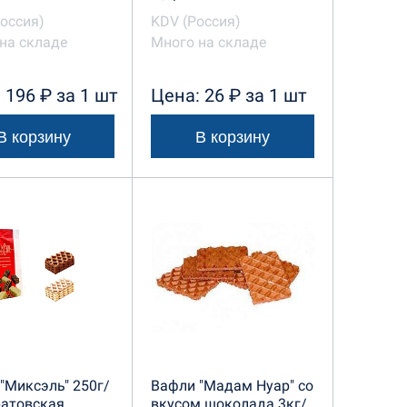
Россия)
KDV (Россия)
на складе
Много на складе
 196 ₽ за 1 шт
Цена: 26 ₽ за 1 шт
В корзину
В корзину
"Миксэль" 250г/
Вафли "Мадам Нуар" со
ратовская
вкусом шоколада 3кг/