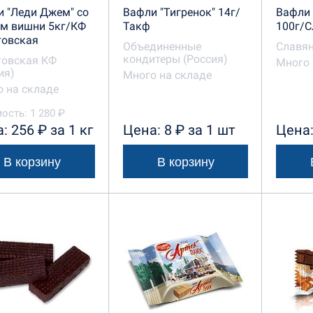
 "Леди Джем" со
Вафли "Тигренок" 14г/
Вафли 
ом вишни 5кг/КФ
Такф
100г/С
товская
Объединенные
Славян
кондитеры (Россия)
товская КФ
Много 
ия)
Много на складе
 на складе
ость: 1 280 ₽
: 256 ₽ за 1 кг
Цена: 8 ₽ за 1 шт
Цена:
В корзину
В корзину