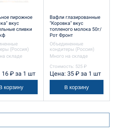
ьное пирожное
Вафли глазированные
ка" вкус
"Коровка" вкус
ельные сливки
топленого молока 50г/
акф
Рот Фронт
иненные
Объединенные
еры (Россия)
кондитеры (Россия)
на складе
Много на складе
Стоимость: 525 ₽
 16 ₽ за 1 шт
Цена: 35 ₽ за 1 шт
В корзину
В корзину