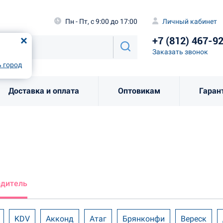
а
Пн - Пт, с 9:00 до 17:00
Личный каби
Пн - Пт, с 9:00 до 17:00
Личный кабинет
+7 (812) 46
од
Москва
!
+7 (812) 467-9
Заказать звоно
Заказать звонок
рно
Выбрать город
 город
Доставка и оплата
Оптовикам
Гаран
одитель
KDV
Акконд
Атаг
Брянконфи
Вереск