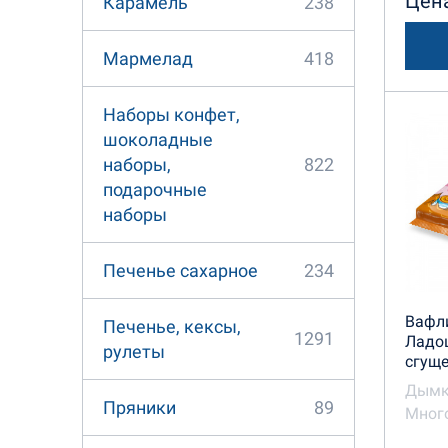
Цена
238
Карамель
418
Мармелад
Наборы конфет,
шоколадные
822
наборы,
подарочные
наборы
234
Печенье сахарное
Вафл
Печенье, кексы,
1291
Ладош
рулеты
сгущ
Дымк
89
Пряники
Много