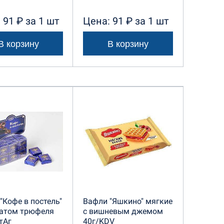
 91 ₽ за 1 шт
Цена: 91 ₽ за 1 шт
В корзину
В корзину
"Кофе в постель"
Вафли "Яшкино" мягкие
матом трюфеля
с вишневым джемом
тАг
40г/KDV