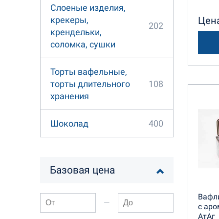
Слоеные изделия,
Цена
крекеры,
202
крендельки,
соломка, сушки
Торты вафельные,
108
торты длительного
хранения
400
Шоколад
Базовая цена
Вафли
—
с аро
АтАг