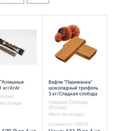
рный Домик
Славянка
 "Успешные
Вафли "Парижанка"
1 кг/АтАг
шоколадный трюфель
3 кг/Сладкая слобода
Россия)
Сладкая Слобода
на складе
(Россия)
Мало на складе
Стоимость: 1 833 ₽