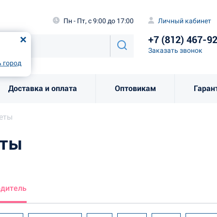
а
Пн - Пт, с 9:00 до 17:00
Личный каби
Пн - Пт, с 9:00 до 17:00
Личный кабинет
+7 (812) 46
од
Москва
!
+7 (812) 467-9
Заказать звоно
Заказать звонок
рно
Выбрать город
 город
Доставка и оплата
Оптовикам
Гаран
леты
еты
одитель