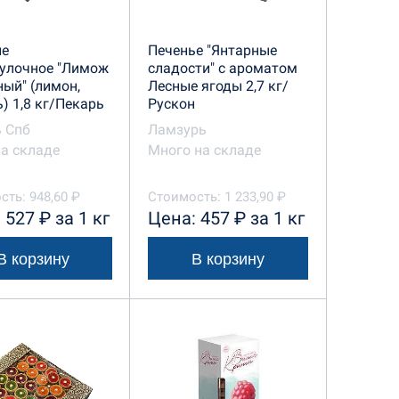
ие
Печенье "Янтарные
улочное "Лимож
сладости" с ароматом
ый" (лимон,
Лесные ягоды 2,7 кг/
) 1,8 кг/Пекарь
Рускон
 Спб
Ламзурь
а складе
Много на складе
ть: 948,60 ₽
Стоимость: 1 233,90 ₽
 527 ₽ за 1 кг
Цена: 457 ₽ за 1 кг
В корзину
В корзину