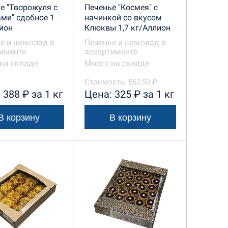
е "Творожуля с
Печенье "Космея" с
ми" сдобное 1
начинкой со вкусом
ион
Клюквы 1,7 кг/Аллион
е и шоколад в
Печенье и шоколад в
именте
ассортименте
на складе
Много на складе
Стоимость: 552,50 ₽
 388 ₽ за 1 кг
Цена: 325 ₽ за 1 кг
В корзину
В корзину