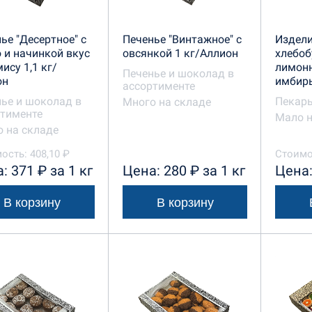
ье "Десертное" с
Печенье "Винтажное" с
Издел
 и начинкой вкус
овсянкой 1 кг/Аллион
хлебоб
ису 1,1 кг/
лимонн
Печенье и шоколад в
он
имбирь
ассортименте
ье и шоколад в
Пекарь
Много на складе
тименте
Мало н
 на складе
ость: 408,10 ₽
Стоимос
: 371 ₽ за 1 кг
Цена: 280 ₽ за 1 кг
Цена:
В корзину
В корзину