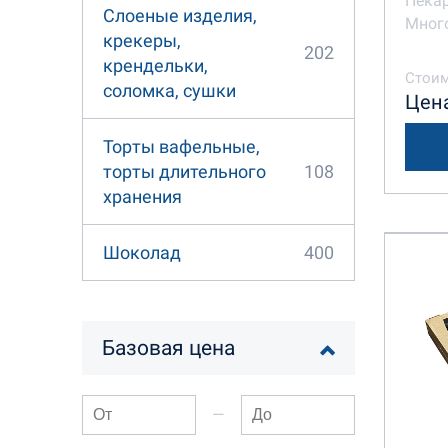
Пека
Слоеные изделия,
Много
крекеры,
202
крендельки,
Стоим
соломка, сушки
Цена
Торты вафельные,
108
торты длительного
хранения
400
Шоколад
Базовая цена
—