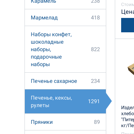
238
Карамель
Царско
Стоим
Цена
418
Мармелад
Наборы конфет,
шоколадные
822
наборы,
подарочные
наборы
234
Печенье сахарное
Печенье, кексы,
1291
рулеты
Изде
хлеб
"Пите
89
Пряники
кг/Пе