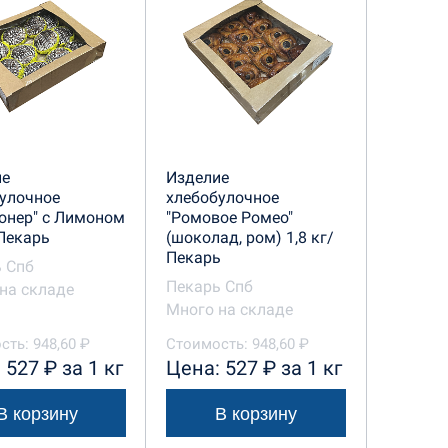
ие
Изделие
улочное
хлебобулочное
онер" с Лимоном
"Ромовое Ромео"
/Пекарь
(шоколад, ром) 1,8 кг/
Пекарь
 Спб
Пекарь Спб
на складе
Много на складе
ть: 948,60 ₽
Стоимость: 948,60 ₽
 527 ₽ за 1 кг
Цена: 527 ₽ за 1 кг
В корзину
В корзину