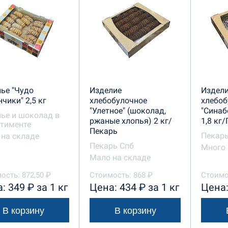
ье "Чудо
Изделие
Издел
чики" 2,5 кг
хлебобулочное
хлебоб
"Улетное" (шоколад,
"Синаб
ье и шоколад в
ржаные хлопья) 2 кг/
1,8 кг
тименте
Пекарь
Пекарь
на складе
Пекарь Спб
Много 
Мало на складе
ость: 872,50 ₽
Стоимость: 868 ₽
Стоимос
: 349 ₽ за 1 кг
Цена: 434 ₽ за 1 кг
Цена:
В корзину
В корзину