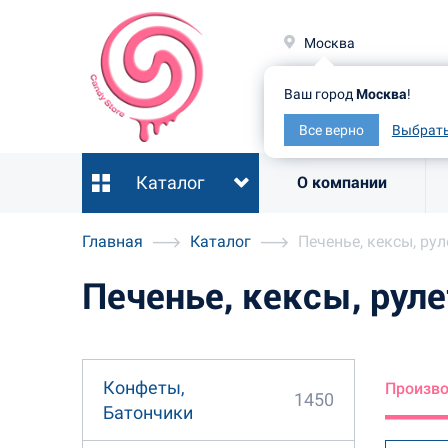
Москв
Москва
Ваш гор
Ваш город
Москва
!
Все ве
Все верно
Выбрать
Каталог
О компании
Главная
Каталог
Печенье, кексы, ру
Печенье, кексы, рул
Конфеты,
Произв
1450
Батончики