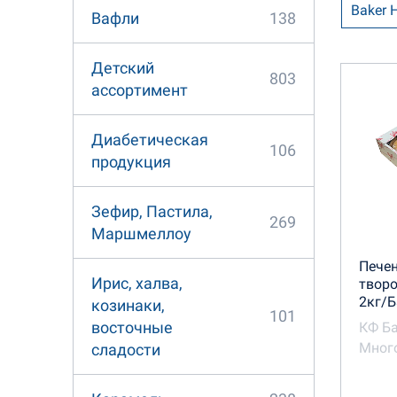
Baker 
138
Вафли
Ванюш
Детский
803
ассортимент
Карол
Диабетическая
КФ Ба
106
продукция
Ламзу
Зефир, Пастила,
269
Остров
Маршмеллоу
Печен
Полет
Ирис, халва,
твор
2кг/
козинаки,
101
Северн
восточные
КФ Б
Много
сладости
Сладк