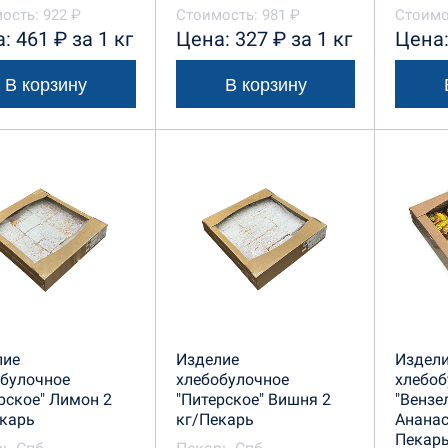
сельский Кондитер
Черемушки
ость: 922 ₽
Стоимость: 981 ₽
Стоимо
: 461 ₽ за 1 кг
Цена: 327 ₽ за 1 кг
Цена:
В корзину
В корзину
лие
Изделие
Издел
обулочное
хлебобулочное
хлебоб
рское" Лимон 2
"Питерское" Вишня 2
"Вензе
карь
кг/Пекарь
Ананас
Пекар