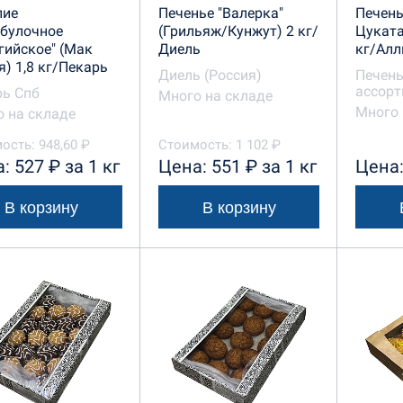
лие
Печенье "Валерка"
Печень
обулочное
(Грильяж/Кунжут) 2 кг/
Цуката
гийское" (Мак
Диель
кг/Алл
) 1,8 кг/Пекарь
Диель (Россия)
Печень
ассорт
рь Спб
Много на складе
Много 
 на складе
ость: 948,60 ₽
Стоимость: 1 102 ₽
: 527 ₽ за 1 кг
Цена: 551 ₽ за 1 кг
Цена:
В корзину
В корзину