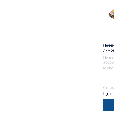
Печен
лимон
Печен
ассор
Мало 
Стоим
Цена