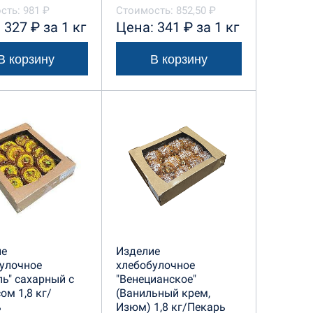
сть: 981 ₽
Стоимость: 852,50 ₽
 327 ₽ за 1 кг
Цена: 341 ₽ за 1 кг
В корзину
В корзину
ие
Изделие
улочное
хлебобулочное
ль" сахарный с
"Венецианское"
ом 1,8 кг/
(Ванильный крем,
ь
Изюм) 1,8 кг/Пекарь