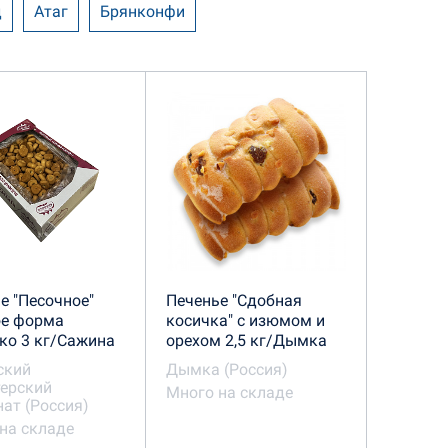
д
Атаг
Брянконфи
ымка
Инекс
ИП Гаджиев
розова
Контек
КФ Нева
КФ Русское печенье
дитеры
ООО Конд
и шоколад в ассортименте
е "Песочное"
Печенье "Сдобная
 комбинат
Сахарный Домик
ое форма
косичка" с изюмом и
ко 3 кг/Сажина
орехом 2,5 кг/Дымка
ая сказка
Сладкая Слобода
ский
Дымка (Россия)
ерский
Много на складе
ат (Россия)
Услада
Хочу-хочу
на складе