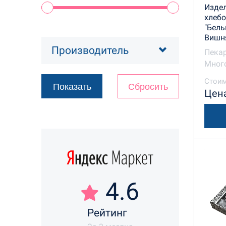
Изде
хлеб
"Бель
Вишня
Производитель
Пека
Много
Стоим
Цена
4.6
Рейтинг