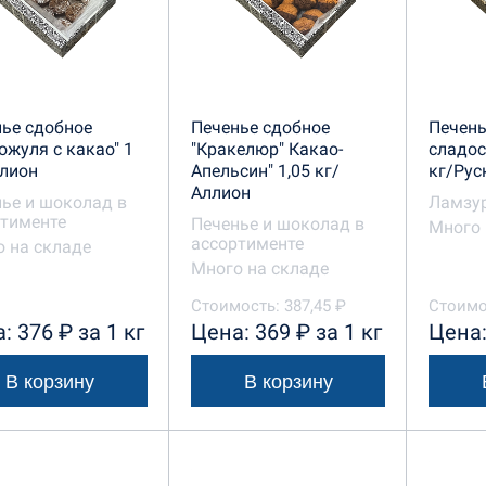
ье сдобное
Печенье сдобное
Печень
ожуля с какао" 1
"Кракелюр" Какао-
сладос
лион
Апельсин" 1,05 кг/
кг/Рус
Аллион
ье и шоколад в
Ламзу
тименте
Печенье и шоколад в
Много 
ассортименте
 на складе
Много на складе
Стоимость: 387,45 ₽
Стоимо
: 376 ₽ за 1 кг
Цена: 369 ₽ за 1 кг
Цена:
В корзину
В корзину