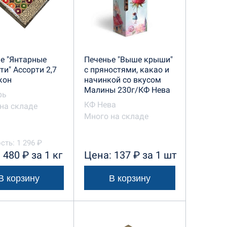
е "Янтарные
Печенье "Выше крыши"
ти" Ассорти 2,7
с пряностями, какао и
кон
начинкой со вкусом
Малины 230г/КФ Нева
рь
КФ Нева
на складе
Много на складе
сть: 1 296 ₽
 480 ₽ за 1 кг
Цена: 137 ₽ за 1 шт
В корзину
В корзину