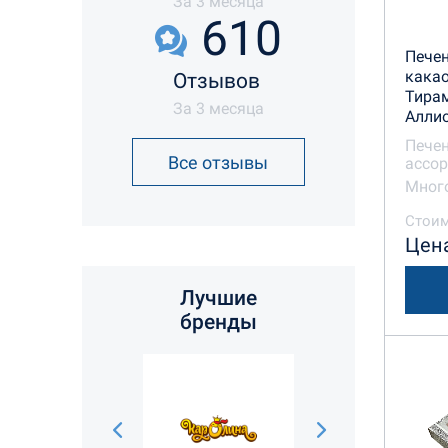
За 3 месяца
610
Печен
какао
Отзывов
Тирам
За 3 месяца
Алли
Печен
Все отзывы
ассор
Много
Стоим
Цена
Лучшие
бренды