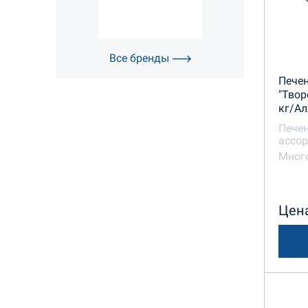
Все бренды
Печен
"Твор
кг/Ал
Печен
ассор
Много
Цена