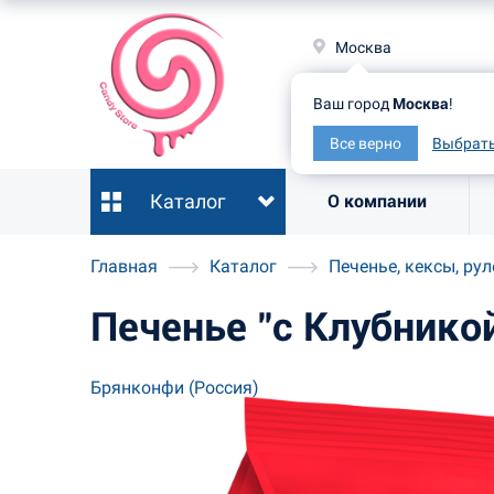
Москв
Москва
Ваш гор
Ваш город
Москва
!
Все ве
Все верно
Выбрать
Каталог
О компании
Главная
Каталог
Печенье, кексы, ру
Печенье "с Клубнико
Брянконфи (Россия)