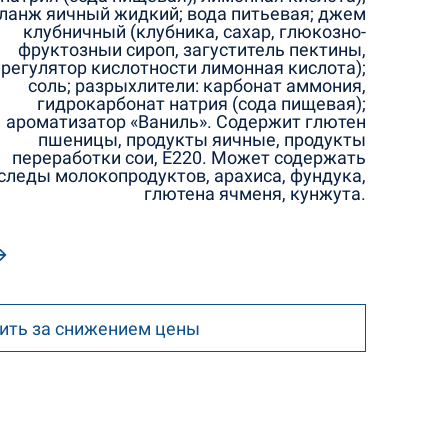
ланж яичный жидкий; вода питьевая; джем
клубничный (клубника, сахар, глюкозно-
фруктозныи сироп, загуститель пектины,
регулятор кислотности лимонная кислота);
соль; разрыхлители: карбонат аммония,
гидрокарбонат натрия (сода пищевая);
ароматизатор «Ваниль». Содержит глютен
пшеницы, продукты яичные, продукты
переработки сои, Е220. Может содержать
следы молокопродуктов, арахиса, фундука,
глютена ячменя, кунжута.
ить за снижением цены