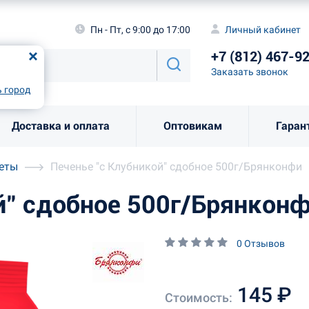
а
Пн - Пт, с 9:00 до 17:00
Личный каби
Пн - Пт, с 9:00 до 17:00
Личный кабинет
+7 (812) 46
од
Москва
!
+7 (812) 467-9
Заказать звоно
Заказать звонок
рно
Выбрать город
 город
Доставка и оплата
Оптовикам
Гаран
леты
Печенье "с Клубникой" сдобное 500г/Брянконфи
й" сдобное 500г/Брянкон
0 Отзывов
145 ₽
Стоимость: