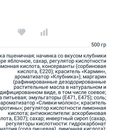
500 гр
ка пшеничная; начинка со вкусом клубники
ре яблочное, сахар, регулятор кислотности
имонная кислота, консерванты (сорбиновая
кислота, Е220); краситель «Кармин»,
ароматизатор «Клубника»); маргарин
(рафинированные дезодорированные
растительные масла в натуральном и
дифицированном виде, в том числе соевое;
а питьевая; эмульгаторы (Е471, Е475); соль;
ароматизатор «Сливки-молоко»; краситель
аротины»; регулятор кислотности лимонная
кислота; антиокислители: аскорбиновая
лота, Е307); сахар; инвертный сироп (сахар,
регуляторы кислотности: гидрокарбонат
натрия (сода пищевая), лимонная кислота);