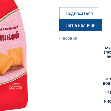
Подписаться
Нет в наличии
Фасовка
му
(пю
л
мо
вод
«К
кис