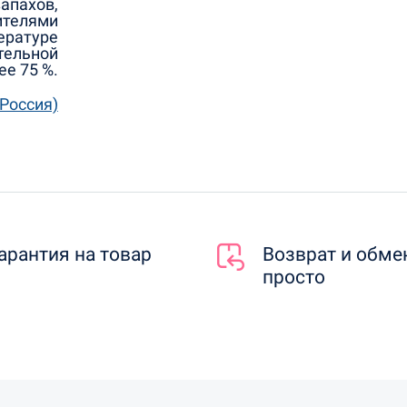
апахов,
ителями
ературе
ительной
ее 75 %.
Россия)
арантия на товар
Возврат и обме
просто