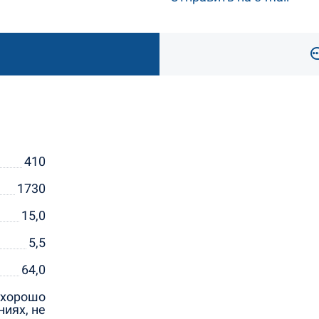
410
1730
15,0
5,5
64,0
, хорошо
иях, не