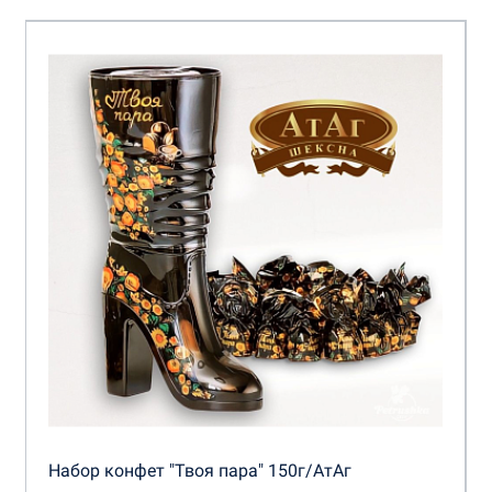
Набор конфет "Твоя пара" 150г/АтАг