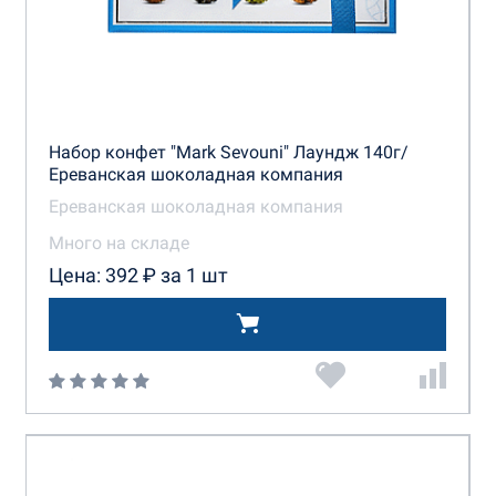
Шоколадный Дом
Шоколадный кутюрье
Набор конфет "Mark Sevouni" Лаундж 140г/
Шоколадный Силуэт
Ереванская шоколадная компания
Ереванская шоколадная компания
Много на складе
Цена: 392 ₽ за 1 шт