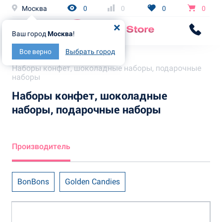
Москва
0
0
0
0
Ваш город
Москва
!
Все верно
Выбрать город
Главная
Каталог
Наборы конфет, шоколадные наборы, подарочные
наборы
Наборы конфет, шоколадные
наборы, подарочные наборы
Производитель
BonBons
Golden Candies
Grand Chocolate
KDV