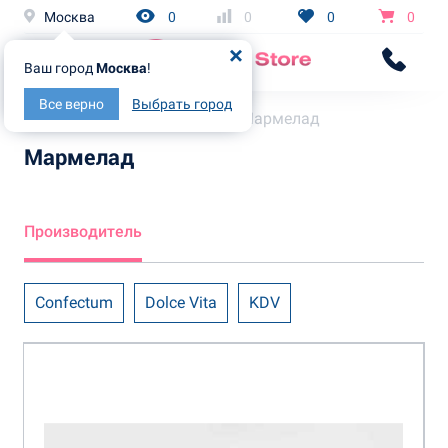
Москва
0
0
0
0
Ваш город
Москва
!
Все верно
Выбрать город
Главная
Каталог
Мармелад
Мармелад
Производитель
Confectum
Dolce Vita
KDV
Азовская Кондитерская фабрика
Атаг
Бековские сладости