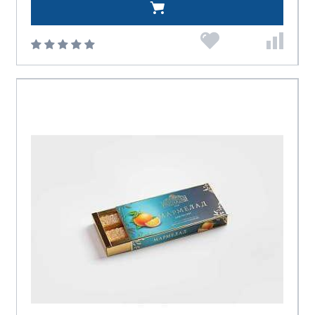
Сладкий Дом
Старые Традиции
ТД Империя
Финтур