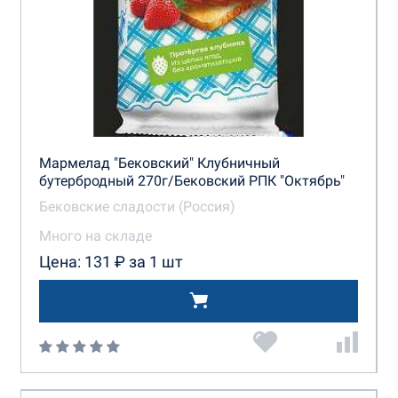
Мармелад "Бековский" Клубничный
бутербродный 270г/Бековский РПК "Октябрь"
Бековские сладости (Россия)
Много на складе
Цена: 131 ₽ за 1 шт