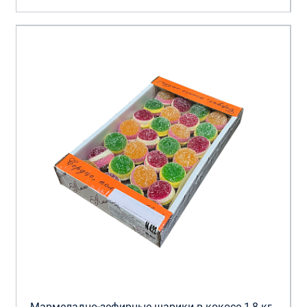
Мармеладно-зефирные шарики в кокосе 1,8 кг