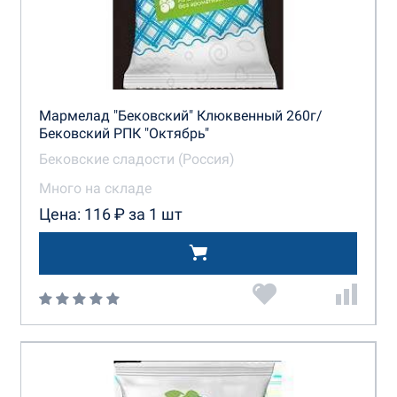
Мармелад "Бековский" Клюквенный 260г/
Бековский РПК "Октябрь"
Бековские сладости (Россия)
Много на складе
Цена: 116 ₽ за 1 шт