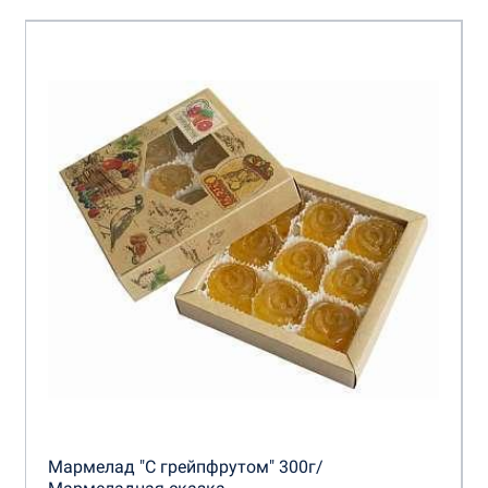
Мармелад "С грейпфрутом" 300г/