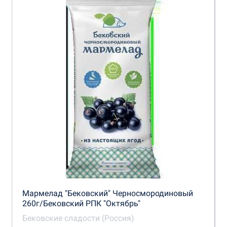
Мармелад "Бековский" Черносмородиновый
260г/Бековский РПК "Октябрь"
Бековские сладости (Россия)