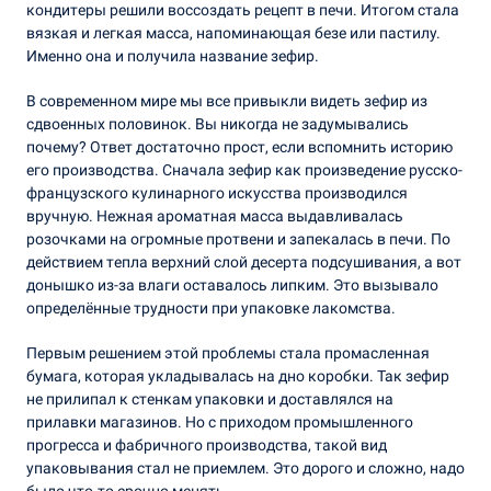
кондитеры решили воссоздать рецепт в печи. Итогом стала
вязкая и легкая масса, напоминающая безе или пастилу.
Именно она и получила название зефир.
В современном мире мы все привыкли видеть зефир из
сдвоенных половинок. Вы никогда не задумывались
почему? Ответ достаточно прост, если вспомнить историю
его производства. Сначала зефир как произведение русско-
французского кулинарного искусства производился
вручную. Нежная ароматная масса выдавливалась
розочками на огромные протвени и запекалась в печи. По
действием тепла верхний слой десерта подсушивания, а вот
донышко из-за влаги оставалось липким. Это вызывало
определённые трудности при упаковке лакомства.
Первым решением этой проблемы стала промасленная
бумага, которая укладывалась на дно коробки. Так зефир
не прилипал к стенкам упаковки и доставлялся на
прилавки магазинов. Но с приходом промышленного
прогресса и фабричного производства, такой вид
упаковывания стал не приемлем. Это дорого и сложно, надо
было что-то срочно менять.