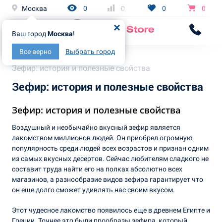
Москва
0
0
0
0
Ваш город
Москва
!
Все верно
Выбрать город
Главная
Статьи
Зефир: история и полезные свойства
Зефир: история и полезные свойства
Зефир: история и полезные свойства
Воздушный и необычайно вкусный зефир является
лакомством миллионов людей. Он приобрел огромную
популярность среди людей всех возрастов и признан одним
из самых вкусных десертов. Сейчас любителям сладкого не
составит труда найти его на полках абсолютно всех
магазинов, а разнообразие видов зефира гарантирует что
он еще долго сможет удивлять нас своим вкусом.
Этот чудесное лакомство появилось еще в древнем Египте и
Греции. Точнее это были прообразы зефира, который