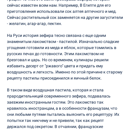
сейчас известен всем нам. Например, В Египте для его
приготовления использовали сок алтея аптечного и мед.
Сейчас растительный сок заменяется на другие загустители
- желатин, агар-агар, пектин.
На Руси история зефира тесно связана с еще одним
знаменитым лакомством - пастилой. Изначально сладкие
угощения готовили из меда и яблок, которые томились в
русских печах до готовности. Этим лакомством не
брезговал и царь. Но со временем, кулинары решили
избавить десерт от "ржавого" цвета и придать ему
воздушность и легкость. Именно по этой причине к старому
рецепту пастилы присоединился и яичный белок.
В таком виде воздушная пастила, которая и стала
прародительницей современного зефира, подавалась
заезжим иностранным гостям. Это лакомство так
нравилось иностранцам, а в особенности французам, что
они любыми путями пытались выяснить его рецептуру. Их
попытки так никчему и не привели, так как рецепт
держался под секретом. В отчаянии, французские