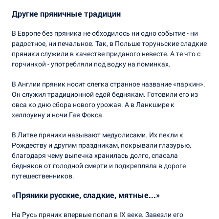
Другие пряничные традиции
В Европе без пряника не обходилось ни одно событие - ни
радостное, ни печальное. Так, в Польше торуньские сладкие
пряники служили в качестве приданого невесте. А те что с
горчинкой - употребляли под водку на поминках.
В Англии пряник носит слегка странное название «паркин».
Он служил традиционной едой беднякам. Готовили его из
овса ко дню сбора нового урожая. А в Ланкшире к
хеллоуину и ночи Гая Фокса.
В Литве пряники называют медуолисами. Их пекли к
Рождеству и другим праздникам, покрывали глазурью,
благодаря чему выпечка хранилась долго, спасала
бедняков от голодной смерти и подкрепляла в дороге
путешественников.
«Пряники русские, сладкие, мятные...»
На Русь пряник впервые попал в IX веке. Завезли его