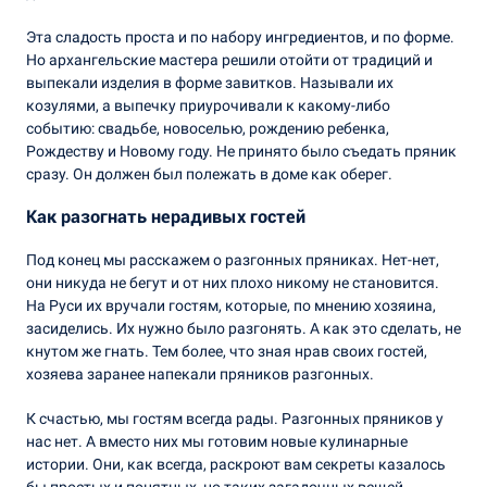
Эта сладость проста и по набору ингредиентов, и по форме.
Но архангельские мастера решили отойти от традиций и
выпекали изделия в форме завитков. Называли их
козулями, а выпечку приурочивали к какому-либо
событию: свадьбе, новоселью, рождению ребенка,
Рождеству и Новому году. Не принято было съедать пряник
сразу. Он должен был полежать в доме как оберег.
Как разогнать нерадивых гостей
Под конец мы расскажем о разгонных пряниках. Нет-нет,
они никуда не бегут и от них плохо никому не становится.
На Руси их вручали гостям, которые, по мнению хозяина,
засиделись. Их нужно было разгонять. А как это сделать, не
кнутом же гнать. Тем более, что зная нрав своих гостей,
хозяева заранее напекали пряников разгонных.
К счастью, мы гостям всегда рады. Разгонных пряников у
нас нет. А вместо них мы готовим новые кулинарные
истории. Они, как всегда, раскроют вам секреты казалось
бы простых и понятных, но таких загадочных вещей.