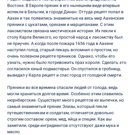
Востоке. В Европе пряник в его нынешнем виде впервые
испекли в Бельгии, в городе Динан. Оттуда рецепт попал в
Аахен и так появились знаменитые на весь мир Аахенские
пряники с цукатами, орехами и марципанами. С этим
лакомством связана мистическая история. Их пекли к
столу Карла Великого, но простой народ к лакомству был
не приучен. А когда после пожара 1656 года в Аахене
наступил голод, старый пекарь вспомнил о простом, но
очень полезном рецепте пряников. Однако, чтобы его
узнать, нужно было потревожить прах короля. Сделать это
согласился юный подмастерье. Он спустился в гробницу,
выведал у Карла рецепт и спас город от голодной смерти.
Пряники во все времена спасали людей от голода, ведь
могли храниться долгое время. Особенно этим славились
нюрнбергские. Существует много рецептов их выпечки, но
самый знаменитый пряник Элизы, который пекли
путешественникам и солдатам, отличается довольно
строгим составом: орехи, мед, яйца и специи. Как вы
заметили, среди ингредиентов отсутствуют даже мука и
масло.