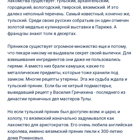
лакомства существует: тульский, архангельский,
городецкий, вологодский, тверской, вяземский. И это
далеко неполный перечень. Самый известный, конечно же,
тульский. Среди своих русских собратьев он один отмечен
золотой медалью кулинарной выставки в Париже. А
французы знают толк в десертах.
Пряников существует огромное множество еще и потому,
что пекари никому не выдавали секрет своей выпечки. Для
взвешивания ингредиентов они даже не пользовались
гирями. А вместо них брали камушки, какие-то
металлические предметы, которые тоже хранили под
замком. Многие рецепты утеряны. Эта же судьба ждала и
тульский пряник. Если бы не хитрый подмастерье,
выведавший рецепт у Василия Гречихина - последнего из
династии пряничных дел мастеров Тулы.
Но если тульский пряник был доступен всем: и царю, и
холопу, то вяземский изначально задумывался как
лакомство для аристократов. Его очень любила английская
королева, именно вяземский пряник пекли к 300-летию
дома Романовых.