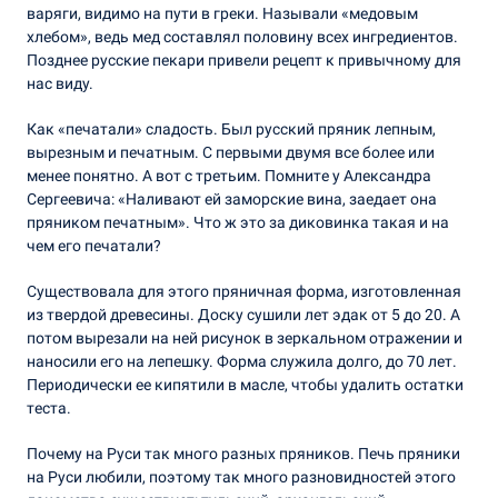
варяги, видимо на пути в греки. Называли «медовым
хлебом», ведь мед составлял половину всех ингредиентов.
Позднее русские пекари привели рецепт к привычному для
нас виду.
Как «печатали» сладость. Был русский пряник лепным,
вырезным и печатным. С первыми двумя все более или
менее понятно. А вот с третьим. Помните у Александра
Сергеевича: «Наливают ей заморские вина, заедает она
пряником печатным». Что ж это за диковинка такая и на
чем его печатали?
Существовала для этого пряничная форма, изготовленная
из твердой древесины. Доску сушили лет эдак от 5 до 20. А
потом вырезали на ней рисунок в зеркальном отражении и
наносили его на лепешку. Форма служила долго, до 70 лет.
Периодически ее кипятили в масле, чтобы удалить остатки
теста.
Почему на Руси так много разных пряников. Печь пряники
на Руси любили, поэтому так много разновидностей этого