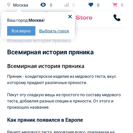
Москва
0
0
0
0
Ваш город
Москва
!
Все верно
Выбрать город
Главная
Статьи
Всемирная история пряника
Всемирная история пряника
Всемирная история пряника
Пряник - кондитерское изделие из медового теста, вкус
которому придают различные пряности.
Пекут эту сладкую вещь из простого по составу медового
теста, добавляя разные специи и пряности. От этого и
произошло название.
Как пряник появился в Европе
Рецепт медового теста, вероятнее всего, придумали на