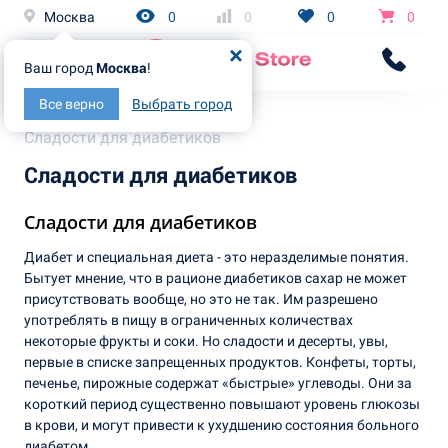
Москва
0
0
0
0
Ваш город
Москва
!
Все верно
Выбрать город
Главная
Статьи
Сладости для диабетиков
Сладости для диабетиков
Сладости для диабетиков
Диабет и специальная диета - это неразделимые понятия.
Бытует мнение, что в рационе диабетиков сахар не может
присутствовать вообще, но это не так. Им разрешено
употреблять в пищу в ограниченных количествах
некоторые фрукты и соки. Но сладости и десерты, увы,
первые в списке запрещенных продуктов. Конфеты, торты,
печенье, пирожные содержат «быстрые» углеводы. Они за
короткий период существенно повышают уровень глюкозы
в крови, и могут привести к ухудшению состояния больного
диабетом.