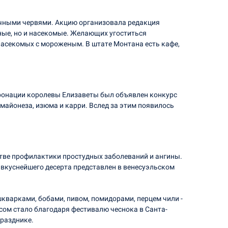
учными червями. Акцию организовала редакция
тные, но и насекомые. Желающих угоститься
насекомых с мороженым. В штате Монтана есть кафе,
оронации королевы Елизаветы был объявлен конкурс
майонеза, изюма и карри. Вслед за этим появилось
тве профилактики простудных заболеваний и ангины.
вкуснейшего десерта представлен в венесуэльском
кварками, бобами, пивом, помидорами, перцем чили -
сом стало благодаря фестивалю чеснока в Санта-
разднике.