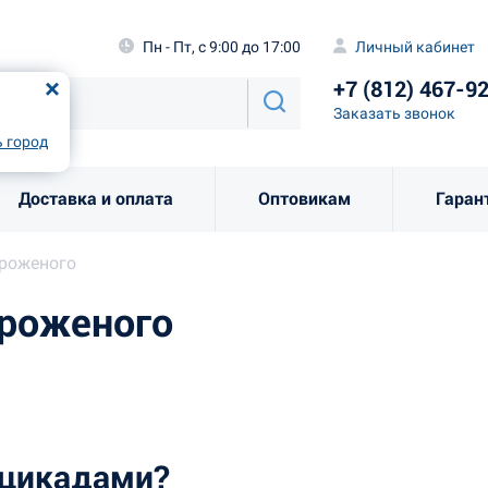
а
Пн - Пт, с 9:00 до 17:00
Личный каби
Пн - Пт, с 9:00 до 17:00
Личный кабинет
+7 (812) 46
од
Москва
!
+7 (812) 467-9
Заказать звоно
Заказать звонок
рно
Выбрать город
 город
Доставка и оплата
Оптовикам
Гаран
роженого
роженого
 цикадами?