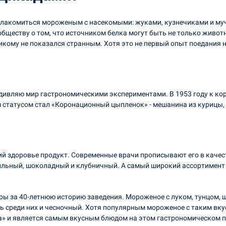
полакомиться мороженым с насекомыми: жуками, кузнечиками и м
обществу о том, что источником белка могут быть не только живо
икому не показался странным. Хотя это не первый опыт поедания 
удивляю мир гастрономическими экспериментами. В 1953 году к к
 статусом стал «Коронационный цыпленок» - мешанина из курицы, 
ий здоровье продукт. Современные врачи прописывают его в качес
льный, шоколадный и клубничный. А самый широкий ассортимент 
ы за 40-летнюю историю заведения. Мороженое с луком, тунцом, ш
ть среди них и чесночный. Хотя популярным мороженое с таким вку
а» и является самым вкусным блюдом на этом гастрономическом п