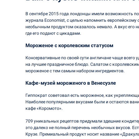
В сентябре 2015 года лондонцы имели возможность 
журнала Economist, с целью напомнить европейскому 
необычным продуктом оказалось немало. А вкус его н
где его подают с цикадами.
Мороженое с королевским статусом
Консервативные по своей сути англичане чаще всего 
на лучшее праздничное блюдо. Салатом с королевским
мороженое с тем самым набором ингредиентов.
Кафе-музей мороженого в Венесуэле
Гиппократ советовал есть мороженое, как укрепляющ
Наиболее популярными вкусами были и остаются вани
кафе «Коромото».
709 уникальных рецептов придумали здешние кондитер
это далеко не полный перечень необычных вкусов. Ес
Крузе. Премиальный продукт носит название «Дракул