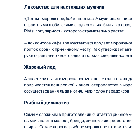
Лакомство для настоящих мужчин
«Детям - мороженое, бабе - цветы…» А мужчинам - пив
страстными любителями сладкого льда были, как раз,
Pints, популярность которого стремительно растет.
А лондонское кафе The Icecreamists продает морожено
приток крови к причинному месту. Как утверждает авт
руки ограничено - всего одна и только совершеннолет
Жареный лед
А знаете ли вы, что мороженое можно не только холо
покрывается панировкой и вновь отправляется в моро
сосуществования льда и огня. Мир полон парадоксов.
Рыбный деликатес
Самым сложным в приготовлении считается рыбное мор
вымачивают в молоке, бренди, яичном ликере, оставл
спирте. Самое дорогое рыбное мороженое готовится из