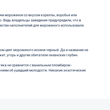
лям мороженое со вкусом кореллы, воробья или
о. Ведь владельцы заведения предупредили, что в
ачестве наполнителей для мороженого использовали
том цвет мороженого иссиня-черный. Да и название не
ит, угорь и другие обитатели океанских глубин.
отика не сравнится с ванильным пломбиром -
анием об ушедшей молодости. Никакие экзотические