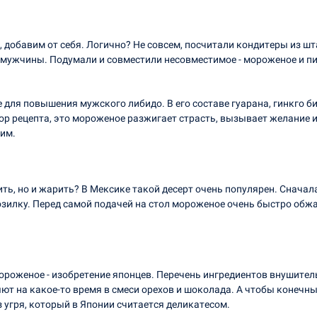
о, добавим от себя. Логично? Не совсем, посчитали кондитеры из ш
 мужчины. Подумали и совместили несовместимое - мороженое и пи
е для повышения мужского либидо. В его составе гуарана, гинкго 
ор рецепта, это мороженое разжигает страсть, вызывает желание и 
ним.
дить, но и жарить? В Мексике такой десерт очень популярен. Снач
зилку. Перед самой подачей на стол мороженое очень быстро обжа
оженое - изобретение японцев. Перечень ингредиентов внушитель
яют на какое-то время в смеси орехов и шоколада. А чтобы конеч
 угря, который в Японии считается деликатесом.