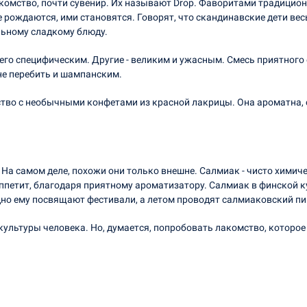
омство, почти сувенир. Их называют Drop. Фаворитами традицион
е рождаются, ими становятся. Говорят, что скандинавские дети ве
льному сладкому блюду.
его специфическим. Другие - великим и ужасным. Смесь приятного 
не перебить и шампанским.
тво с необычными конфетами из красной лакрицы. Она ароматна, 
На самом деле, похожи они только внешне. Салмиак - чисто химич
аппетит, благодаря приятному ароматизатору. Салмиак в финской к
дно ему посвящают фестивали, а летом проводят салмиаковский пи
 и культуры человека. Но, думается, попробовать лакомство, котор