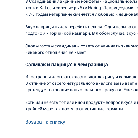
В Скандинавии лакричные конфеты - национальное лак
кошки Katjes и соленые рыбки Haring. Лакрицеедами н
к 7-8 годам нетерпение сменяется любовью к национа
Вкус лакрицы ничем перебить нельзя. Одни называют 
подтоном и горчинкой кампари. В любом случае, вкус 
Своим гостям скандинавы советуют начинать знакомс
никакого отношения не имеет.
Салмиак и лакрица: в чем разница
Иностранцы часто отождествляют лакрицу и салмиак. 
В отличие от своего натурального аналога вызывает 
претендует на звание национального продукта. Ежего
Есть или не есть тот или иной продукт - вопрос вкуса
крайней мере так поступают истинные гурманы.
Возврат к списку