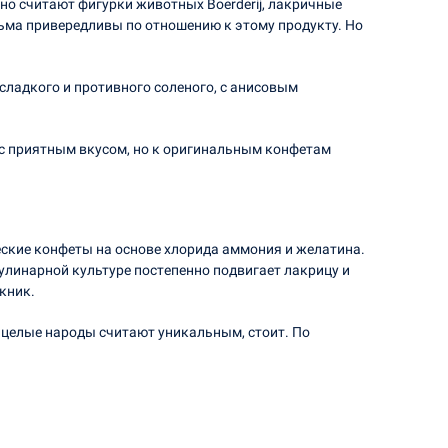
но считают фигурки животных Boerderij, лакричные
сьма привередливы по отношению к этому продукту. Но
сладкого и противного соленого, с анисовым
с приятным вкусом, но к оригинальным конфетам
еские конфеты на основе хлорида аммония и желатина.
улинарной культуре постепенно подвигает лакрицу и
кник.
ое целые народы считают уникальным, стоит. По