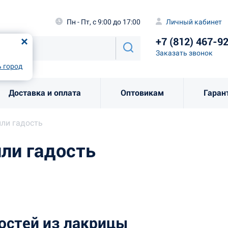
а
Пн - Пт, с 9:00 до 17:00
Личный каби
Пн - Пт, с 9:00 до 17:00
Личный кабинет
+7 (812) 46
од
Москва
!
+7 (812) 467-9
Заказать звоно
Заказать звонок
рно
Выбрать город
 город
Доставка и оплата
Оптовикам
Гаран
или гадость
или гадость
остей из лакрицы