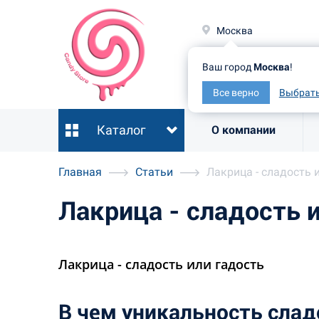
Москв
Москва
Ваш гор
Ваш город
Москва
!
Все ве
Все верно
Выбрать
Каталог
О компании
Главная
Статьи
Лакрица - сладость 
Лакрица - сладость 
Лакрица - сладость или гадость
В чем уникальность слад