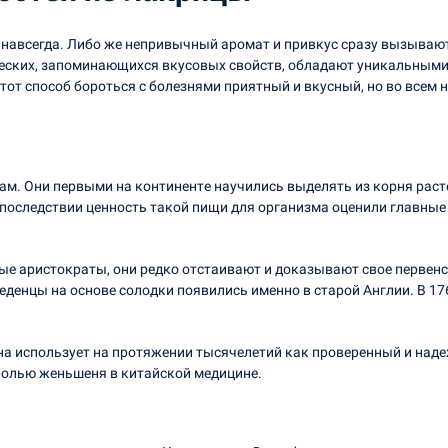
навсегда. Либо же непривычный аромат и привкус сразу вызывают
ских, запоминающихся вкусовых свойств, обладают уникальными 
тот способ бороться с болезнями приятный и вкусный, но во всем
. Они первыми на континенте научились выделять из корня растен
 Впоследствии ценность такой пищи для организма оценили главные
ые аристократы, они редко отстаивают и доказывают свое первенс
леденцы на основе солодки появились именно в старой Англии. В 
ина использует на протяжении тысячелетий как проверенный и над
ролью женьшеня в китайской медицине.