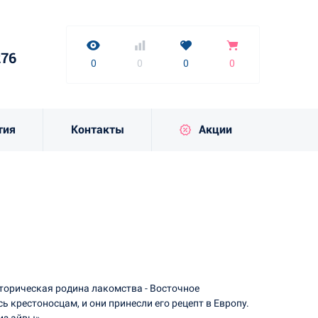
нет
7-9276
0
0
0
0
276
к
0
0
0
0
тия
Контакты
Акции
сторическая родина лакомства - Восточное
 крестоносцам, и они принесли его рецепт в Европу.