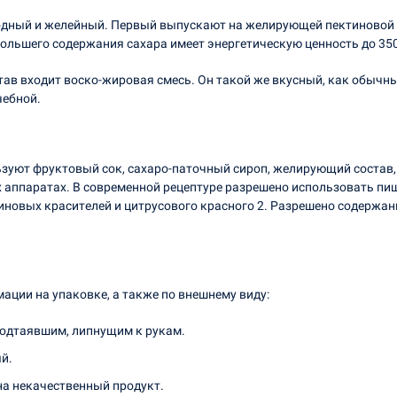
одный и желейный. Первый выпускают на желирующей пектиновой о
большего содержания сахара имеет энергетическую ценность до 350
ав входит воско-жировая смесь. Он такой же вкусный, как обычны
чебной.
ьзуют фруктовый сок, сахаро-паточный сироп, желирующий состав
х аппаратах. В современной рецептуре разрешено использовать п
новых красителей и цитрусового красного 2. Разрешено содержани
ции на упаковке, а также по внешнему виду:
подтаявшим, липнущим к рукам.
й.
на некачественный продукт.