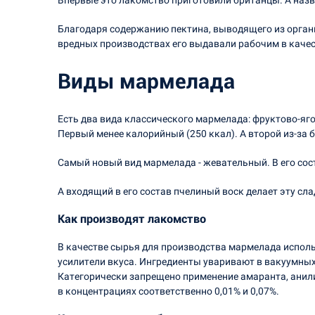
Впервые это лакомство приготовили британцы. А назв
Благодаря содержанию пектина, выводящего из органи
вредных производствах его выдавали рабочим в качес
Виды мармелада
Есть два вида классического мармелада: фруктово-яг
Первый менее калорийный (250 ккал). А второй из-за 
Самый новый вид мармелада - жевательный. В его сос
А входящий в его состав пчелиный воск делает эту сл
Как производят лакомство
В качестве сырья для производства мармелада испол
усилители вкуса. Ингредиенты уваривают в вакуумны
Категорически запрещено применение амаранта, анили
в концентрациях соответственно 0,01% и 0,07%.