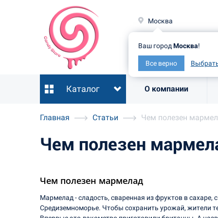
Москв
Москва
Ваш гор
Ваш город
Москва
!
Все ве
Все верно
Выбрать
Каталог
О компании
Главная
Статьи
Чем полезен марме
Чем полезен мармел
Чем полезен мармелад
Мармелад - сладость, сваренная из фруктов в сахаре,
Средиземноморье. Чтобы сохранить урожай, жители тех