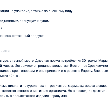
ции на упаковке, а также по внешнему виду:
подтаявшим, липнущим к рукам.
й.
на некачественный продукт.
 цвета.
уре, в темной месте. Дневная норма потребления 30 грамм. Мармел
ой массы. Историческая родина лакомства - Восточное Средиземно
илось крестоносцам, и они принесли его рецепт в Европу. Впервы
ье из айвы».
зма шлаки, и натуральных ингредиентов, мармелад вошел в списо
тве естественного очистителя организма. Но в последние десятил
орить о пользе такого изделия неразумно.