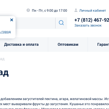
а
Пн - Пт, с 9:00 до 17:00
Личный каби
Пн - Пт, с 9:00 до 17:00
Личный кабинет
+7 (812) 46
од
Москва
!
+7 (812) 467-9
Заказать звоно
Заказать звонок
рно
Выбрать город
 город
Доставка и оплата
Оптовикам
Гаран
лад
ад
 с добавлением загустителей пектина, агара, желатиновой массы. И
 мест вываривали фрукты до загустения. Кушанье это понравилось