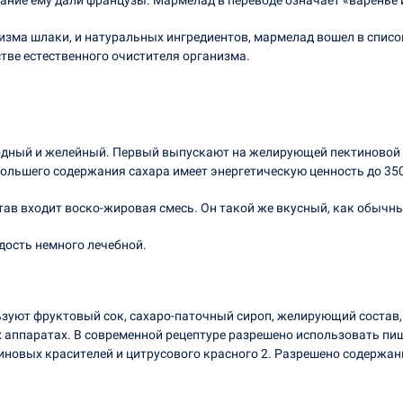
ание ему дали французы. Мармелад в переводе означает «варенье 
зма шлаки, и натуральных ингредиентов, мармелад вошел в списо
тве естественного очистителя организма.
одный и желейный. Первый выпускают на желирующей пектиновой о
большего содержания сахара имеет энергетическую ценность до 350
тав входит воско-жировая смесь. Он такой же вкусный, как обычны
адость немного лечебной.
ьзуют фруктовый сок, сахаро-паточный сироп, желирующий состав
х аппаратах. В современной рецептуре разрешено использовать п
новых красителей и цитрусового красного 2. Разрешено содержани