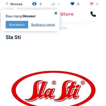
Москва
0
0
0
0
Ваш город
Москва
!
Все верно
Выбрать город
Главная
Бренды
Sla Sti
Sla Sti