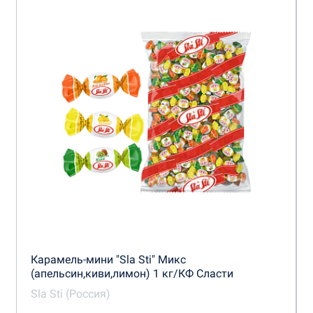
Карамель-мини "Sla Sti" Микс
(апельсин,киви,лимон) 1 кг/КФ Сласти
Sla Sti (Россия)