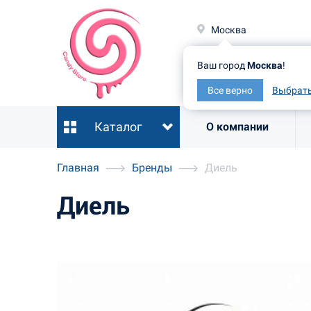
Москв
Москва
Ваш гор
Ваш город
Москва
!
Все ве
Все верно
Выбрать
Каталог
О компании
Главная
Бренды
Диель
Диель