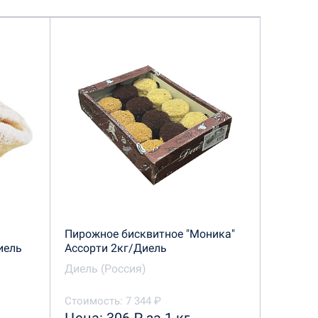
Пирожное бисквитное "Моника"
иель
Ассорти 2кг/Диель
Диель (Россия)
Стоимость: 7 344 ₽