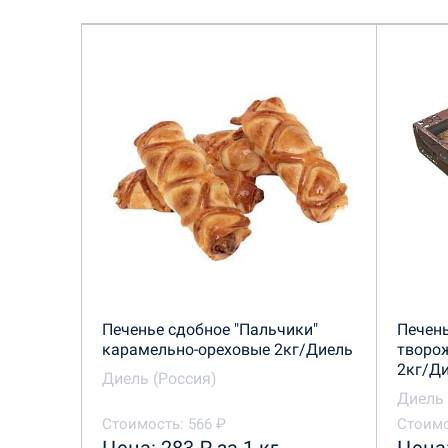
Печенье сдобное "Пальчики"
Печень
карамельно-ореховые 2кг/Диель
творо
2кг/Д
Диель (Россия)
Диель 
Стоимость: 566 ₽
Стоимо