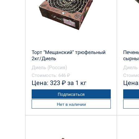
Торт "Мещанский" трюфельный
Печень
2кг/Диель
сырны
Диель (Россия)
Диель 
Стоимость: 646 ₽
Стоимо
Цена: 323 ₽ за 1 кг
Цена:
Подписаться
Нет в наличии