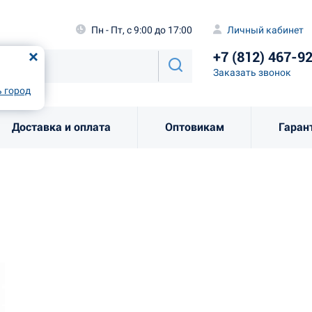
а
Пн - Пт, с 9:00 до 17:00
Личный каби
Пн - Пт, с 9:00 до 17:00
Личный кабинет
+7 (812) 46
од
Москва
!
+7 (812) 467-9
Заказать звоно
Заказать звонок
рно
Выбрать город
 город
Доставка и оплата
Оптовикам
Гаран