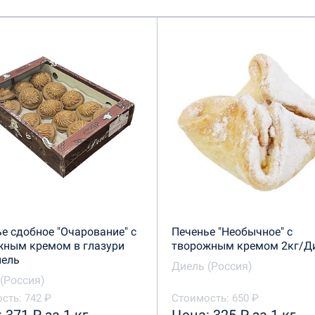
е сдобное "Очарование" с
Печенье "Необычное" с
жным кремом в глазури
творожным кремом 2кг/Д
иель
Диель (Россия)
(Россия)
сть: 742 ₽
Стоимость: 650 ₽