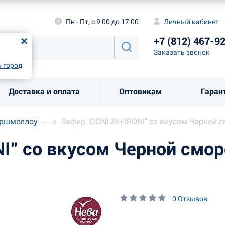
а
Пн - Пт, с 9:00 до 17:00
Личный каби
Пн - Пт, с 9:00 до 17:00
Личный кабинет
+7 (812) 46
од
Москва
!
+7 (812) 467-9
Заказать звоно
Заказать звонок
рно
Выбрать город
 город
Доставка и оплата
Оптовикам
Гаран
аршмеллоу
Зефир "DONI ZEFIRONI" со вкусом Черной 
I" со вкусом Черной смо
0 Отзывов