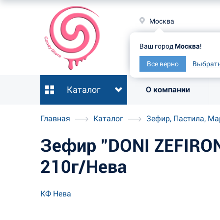
Москв
Москва
Ваш гор
Ваш город
Москва
!
Все ве
Все верно
Выбрать
Каталог
О компании
Главная
Каталог
Зефир, Пастила, М
Зефир "DONI ZEFIRON
210г/Нева
КФ Нева