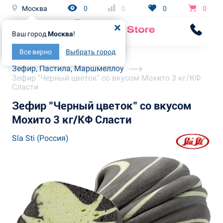
Москва
0
0
0
0
Ваш город
Москва
!
Все верно
Выбрать город
Главная
Каталог
Зефир, Пастила, Маршмеллоу
Зефир "Черный цветок" со вкусом Мохито 3 кг/КФ
Сласти
Зефир "Черный цветок" со вкусом
Мохито 3 кг/КФ Сласти
Sla Sti (Россия)