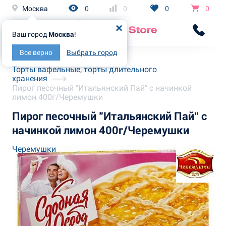
Москва
0
0
0
0
Ваш город
Москва
!
Все верно
Выбрать город
Главная
Каталог
Торты вафельные, торты длительного
хранения
Пирог песочный "Итальянский Пай" с начинкой
лимон 400г/Черемушки
Пирог песочный "Итальянский Пай" с
начинкой лимон 400г/Черемушки
Черемушки