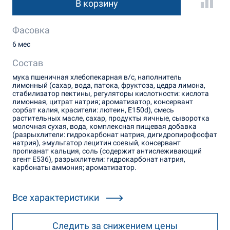
В корзину
Фасовка
6 мес
Состав
мука пшеничная хлебопекарная в/с, наполнитель
лимонный (сахар, вода, патока, фруктоза, цедра лимона,
стабилизатор пектины, регуляторы кислотности: кислота
лимонная, цитрат натрия; ароматизатор, консервант
сорбат калия, красители: лютеин, Е150d), смесь
растительных масле, сахар, продукты яичные, сыворотка
молочная сухая, вода, комплексная пищевая добавка
(разрыхлители: гидрокарбонат натрия, дигидропирофосфат
натрия), эмульгатор лецитин соевый, консервант
пропианат кальция, соль (содержит антислеживающий
агент Е536), разрыхлители: гидрокарбонат натрия,
карбонаты аммония; ароматизатор.
Все характеристики
Следить за снижением цены