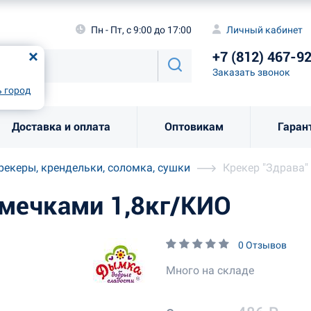
а
Пн - Пт, с 9:00 до 17:00
Личный каби
Пн - Пт, с 9:00 до 17:00
Личный кабинет
+7 (812) 46
од
Москва
!
+7 (812) 467-9
Заказать звоно
Заказать звонок
рно
Выбрать город
 город
Доставка и оплата
Оптовикам
Гаран
рекеры, крендельки, соломка, сушки
Крекер "Здрава"
емечками 1,8кг/КИО
0 Отзывов
Много на складе