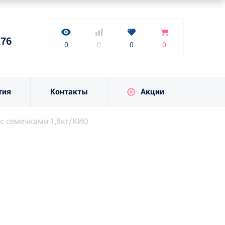
нет
7-9276
0
0
0
0
276
к
0
0
0
0
тия
Контакты
Акции
 с семечками 1,8кг/КИО