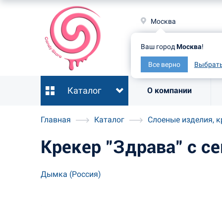
Москв
Москва
Ваш гор
Ваш город
Москва
!
Все ве
Все верно
Выбрать
Каталог
О компании
Главная
Каталог
Слоеные изделия, к
Крекер "Здрава" с с
Дымка (Россия)