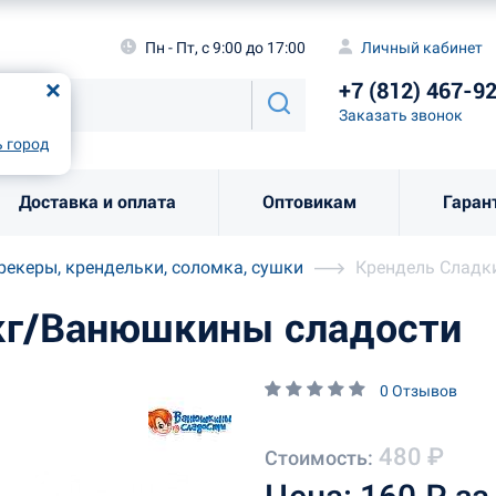
а
Пн - Пт, с 9:00 до 17:00
Личный каби
Пн - Пт, с 9:00 до 17:00
Личный кабинет
+7 (812) 46
од
Москва
!
+7 (812) 467-9
Заказать звоно
Заказать звонок
рно
Выбрать город
 город
Доставка и оплата
Оптовикам
Гаран
рекеры, крендельки, соломка, сушки
Крендель Сладк
кг/Ванюшкины сладости
0 Отзывов
480 ₽
Стоимость: