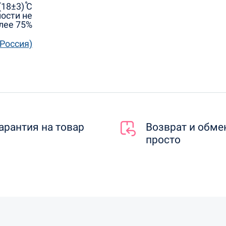
18±3) ֯С
ости не
лее 75%
Россия)
арантия на товар
Возврат и обме
просто