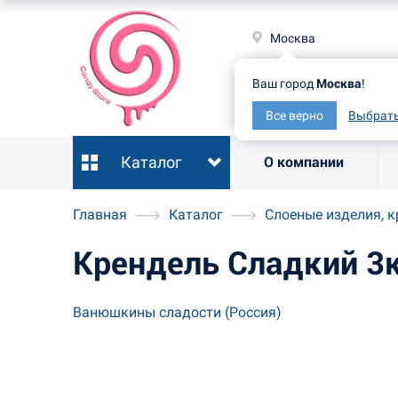
Москв
Москва
Ваш гор
Ваш город
Москва
!
Все ве
Все верно
Выбрать
Каталог
О компании
Главная
Каталог
Слоеные изделия, к
Крендель Сладкий 3
Ванюшкины сладости (Россия)