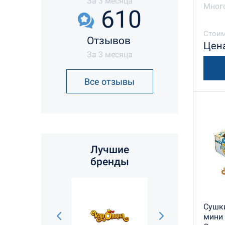
За 3 месяца
Много
610
Стоим
Отзывов
Цена
За 3 месяца
Все отзывы
Лучшие
бренды
Сушк
мини 