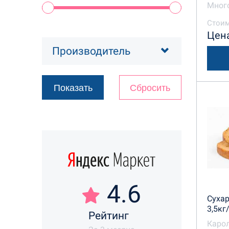
Много
Стоим
Цена
Производитель
4.6
Суха
3,5кг
Рейтинг
Каро