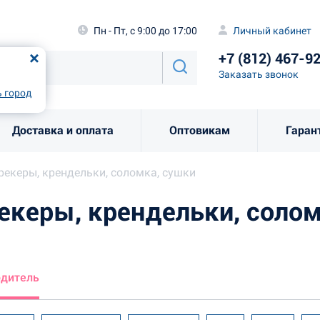
а
Пн - Пт, с 9:00 до 17:00
Личный каби
Пн - Пт, с 9:00 до 17:00
Личный кабинет
+7 (812) 46
од
Москва
!
+7 (812) 467-9
Заказать звоно
Заказать звонок
рно
Выбрать город
 город
Доставка и оплата
Оптовикам
Гаран
рекеры, крендельки, соломка, сушки
екеры, крендельки, солом
одитель