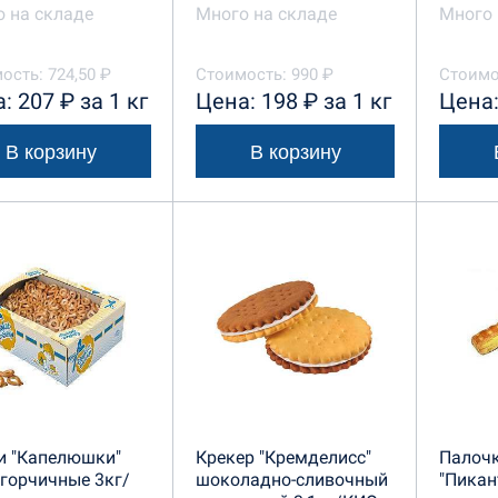
 на складе
Много на складе
Много 
ость: 724,50 ₽
Стоимость: 990 ₽
Стоимо
: 207 ₽ за 1 кг
Цена: 198 ₽ за 1 кг
Цена:
В корзину
В корзину
и "Капелюшки"
Крекер "Кремделисс"
Палоч
горчичные 3кг/
шоколадно-сливочный
"Пикан