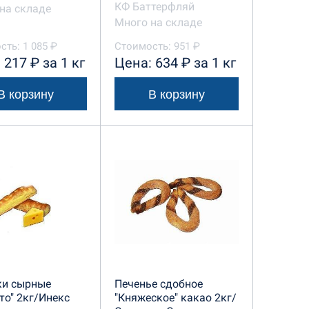
КФ Баттерфляй
на складе
Много на складе
сть: 1 085 ₽
Стоимость: 951 ₽
 217 ₽ за 1 кг
Цена: 634 ₽ за 1 кг
В корзину
В корзину
ки сырные
Печенье сдобное
то" 2кг/Инекс
"Княжеское" какао 2кг/