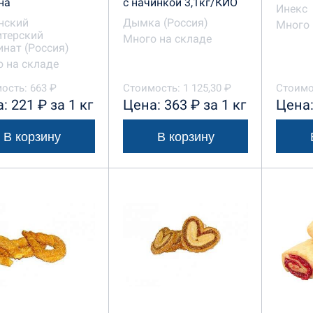
на
с начинкой 3,1кг/КИО
Инекс
нский
Дымка (Россия)
Много 
итерский
Много на складе
нат (Россия)
 на складе
ость: 663 ₽
Стоимость: 1 125,30 ₽
Стоимо
: 221 ₽ за 1 кг
Цена: 363 ₽ за 1 кг
Цена:
В корзину
В корзину