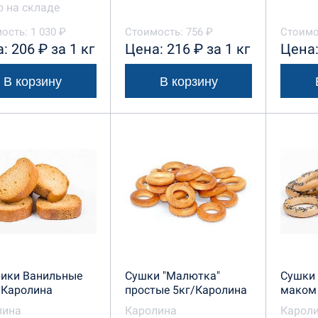
 на складе
ость: 1 030 ₽
Стоимость: 756 ₽
Стоимос
: 206 ₽ за 1 кг
Цена: 216 ₽ за 1 кг
Цена:
В корзину
В корзину
рики Ванильные
Сушки "Малютка"
Сушки 
/Каролина
простые 5кг/Каролина
маком
лина
Каролина
Карол