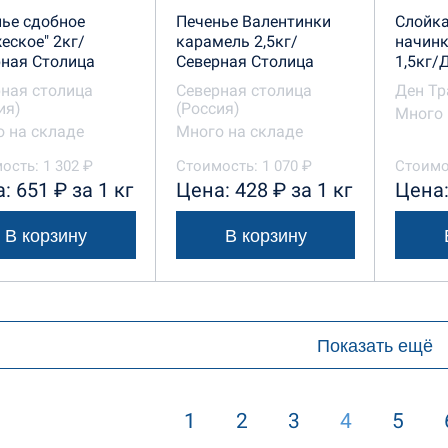
ье сдобное
Печенье Валентинки
Слойка
еское" 2кг/
карамель 2,5кг/
начин
ная Столица
Северная Столица
1,5кг/
ная столица
Северная столица
Ден Тр
ия)
(Россия)
Много 
 на складе
Много на складе
ость: 1 302 ₽
Стоимость: 1 070 ₽
Стоимос
: 651 ₽ за 1 кг
Цена: 428 ₽ за 1 кг
Цена:
В корзину
В корзину
Показать ещё
1
2
3
4
5