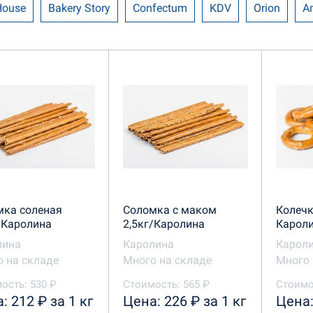
House
Bakery Story
Confectum
KDV
Orion
А
д
Брянконфи
Ванюшкины сладости
Вереск
Д
Каролина
КФ Баттерфляй
КФ Мирослада
Ли
 Спб
Печенье и шоколад в ассортименте
Сажинский
овская КФ
Северная столица
Славянка
Хочу-хоч
мка соленая
Соломка с маком
Колечк
/Каролина
2,5кг/Каролина
Карол
лина
Каролина
Карол
 на складе
Много на складе
Много 
ость: 530 ₽
Стоимость: 565 ₽
Стоимос
: 212 ₽ за 1 кг
Цена: 226 ₽ за 1 кг
Цена: