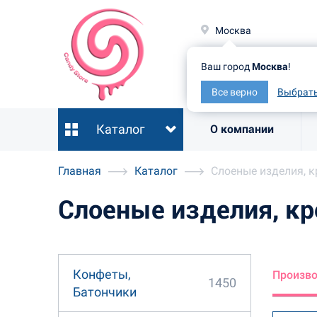
Москв
Москва
Ваш гор
Ваш город
Москва
!
Все ве
Все верно
Выбрать
Каталог
О компании
Главная
Каталог
Слоеные изделия, к
Слоеные изделия, кр
Конфеты,
Произв
1450
Батончики