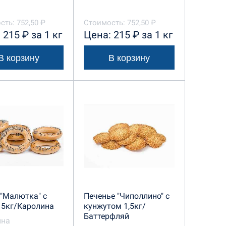
ть: 752,50 ₽
Стоимость: 752,50 ₽
 215 ₽ за 1 кг
Цена: 215 ₽ за 1 кг
В корзину
В корзину
"Малютка" с
Печенье "Чиполлино" с
 5кг/Каролина
кунжутом 1,5кг/
Баттерфляй
ина