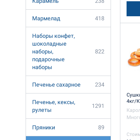
238
Карамель
418
Мармелад
Наборы конфет,
шоколадные
822
наборы,
подарочные
наборы
234
Печенье сахарное
Сушк
4кг/
Печенье, кексы,
1291
рулеты
Каро
Много
89
Пряники
Стоим