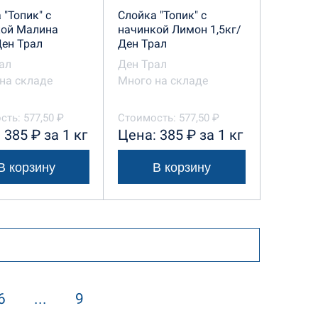
 "Топик" с
Слойка "Топик" с
кой Малина
начинкой Лимон 1,5кг/
Ден Трал
Ден Трал
ал
Ден Трал
на складе
Много на складе
ть: 577,50 ₽
Стоимость: 577,50 ₽
 385 ₽ за 1 кг
Цена: 385 ₽ за 1 кг
В корзину
В корзину
6
...
9