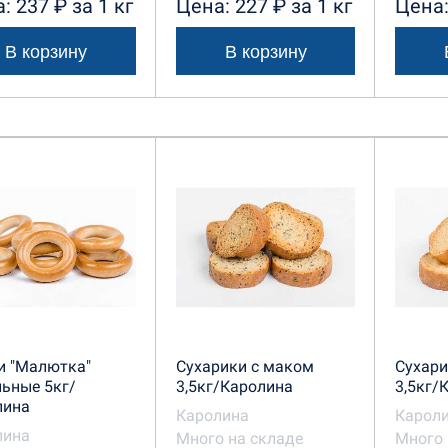
: 237 ₽ за 1 кг
Цена: 227 ₽ за 1 кг
Цена:
В корзину
В корзину
и "Малютка"
Сухарики с маком
Сухари
ьные 5кг/
3,5кг/Каролина
3,5кг/
лина
Каролина
Карол
лина
Много на складе
Много 