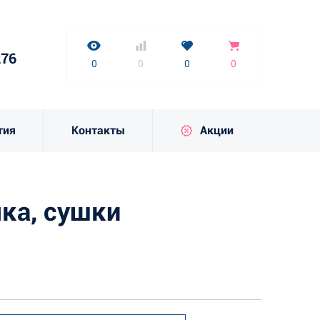
нет
7-9276
0
0
0
0
276
к
0
0
0
0
тия
Контакты
Акции
ка, сушки