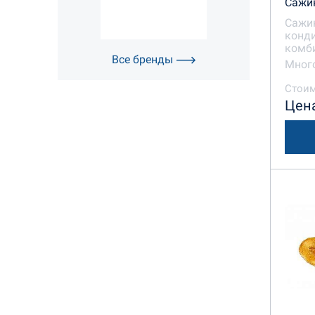
Сажи
Сажи
конд
комби
Все бренды
Много
Стоим
Цена