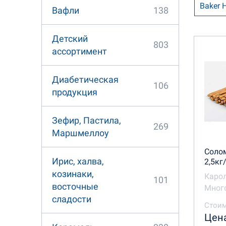
Baker 
138
Вафли
Аккон
Детский
803
ассортимент
Инекс
Диабетическая
Пекарь
106
продукция
Сарат
Зефир, Пастила,
269
Маршмеллоу
Соло
Ирис, халва,
2,5кг
козинаки,
Каро
101
восточные
Много
сладости
Стоим
Цена