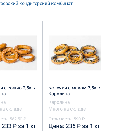
геевский кондитерский комбинат
ен Трал
Диель
Дымка
дер Кенди
Метрополис
 кондитерский комбинат
у
Черемушки
и с солью 2,5кг/
Колечки с маком 2,5кг/
ина
Каролина
ина
Каролина
на складе
Много на складе
ть: 582,50 ₽
Стоимость: 590 ₽
 233 ₽ за 1 кг
Цена: 236 ₽ за 1 кг