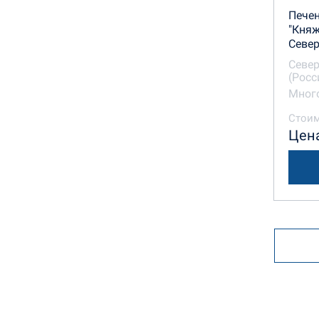
Печен
"Княж
Север
Север
(Росс
Много
Стоим
Цена