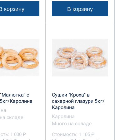
В корзину
В корзину
"Малютка" с
Сушки "Кроха" в
5кг/Каролина
сахарной глазури 5кг/
Каролина
ина
Каролина
на складе
Много на складе
сть: 1 030 ₽
Стоимость: 1 105 ₽