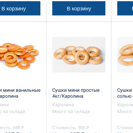
В корзину
В корзину
и мини ванильные
Сушки мини простые
Сушки 
Каролина
4кг/Каролина
солью 
лина
Каролина
Карол
 на складе
Много на складе
Много 
ость: 948 ₽
Стоимость: 908 ₽
Стоимо