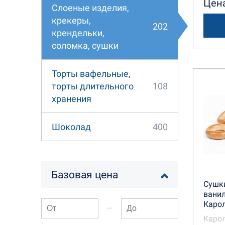
Цена
Слоеные изделия,
крекеры,
202
крендельки,
соломка, сушки
Торты вафельные,
108
торты длительного
хранения
400
Шоколад
Базовая цена
Сушк
ванил
Каро
—
Каро