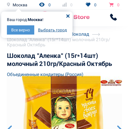
Москва
0
0
0
0
Ваш город
Москва
!
Все верно
Выбрать город
Главная
Каталог
Шоколад
Шоколад "Аленка" (15г*14шт) молочный 210гр/
Красный Октябрь
Шоколад "Аленка" (15г*14шт)
молочный 210гр/Красный Октябрь
Объединенные кондитеры (Россия)