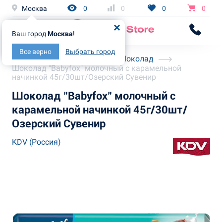
Москва
0
0
0
0
Ваш город
Москва
!
Все верно
Выбрать город
Главная
Каталог
Шоколад
Шоколад "Babyfox" молочный с карамельной
начинкой 45г/30шт/Озерский Сувенир
Шоколад "Babyfox" молочный с
карамельной начинкой 45г/30шт/
Озерский Сувенир
KDV (Россия)