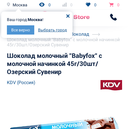
Москва
0
0
0
0
Ваш город
Москва
!
Все верно
Выбрать город
Главная
Каталог
Шоколад
Шоколад молочный "Babyfox" с молочной начинкой
45г/30шт/Озерский Сувенир
Шоколад молочный "Babyfox" с
молочной начинкой 45г/30шт/
Озерский Сувенир
KDV (Россия)