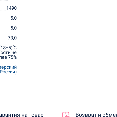
1490
5,0
5,0
73,0
18±5) ֯С
ости не
лее 75%
терский
Россия)
арантия на товар
Возврат и обме