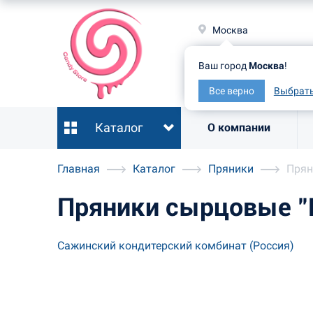
Москв
Москва
Ваш гор
Ваш город
Москва
!
Все ве
Все верно
Выбрать
Каталог
О компании
Главная
Каталог
Пряники
Прян
Пряники сырцовые "
Сажинский кондитерский комбинат (Россия)