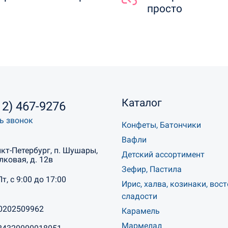
просто
Каталог
12) 467-9276
ь звонок
Конфеты, Батончики
Вафли
нкт-Петербург, п. Шушары,
Детский ассортимент
лковая, д. 12в
Зефир, Пастила
Пт, с 9:00 до 17:00
Ирис, халва, козинаки, вос
сладости
0202509962
Карамель
Мармелад