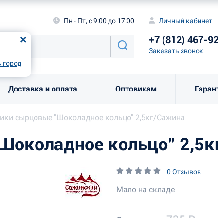
а
Пн - Пт, с 9:00 до 17:00
Личный каби
Пн - Пт, с 9:00 до 17:00
Личный кабинет
+7 (812) 46
од
Москва
!
+7 (812) 467-9
Заказать звоно
Заказать звонок
рно
Выбрать город
 город
Доставка и оплата
Оптовикам
Гаран
ики сырцовые "Шоколадное кольцо" 2,5кг/Сажина
Шоколадное кольцо" 2,5к
0 Отзывов
Мало на складе