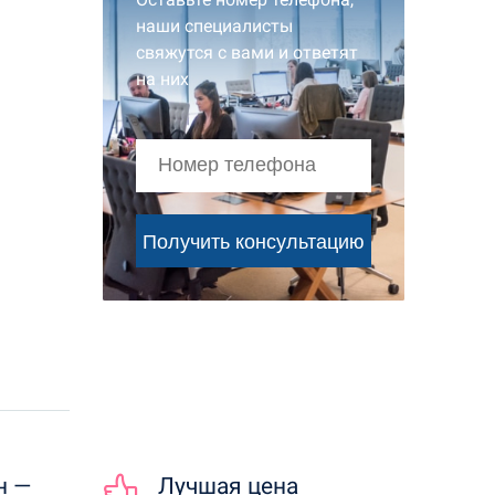
наши специалисты
свяжутся с вами и ответят
на них
н —
Лучшая цена