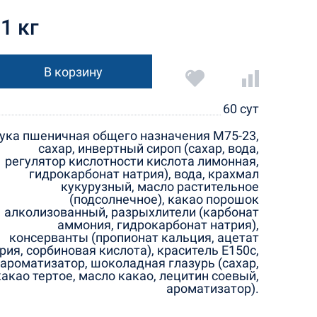
1 кг
В корзину
60 сут
ука пшеничная общего назначения М75-23,
сахар, инвертный сироп (сахар, вода,
регулятор кислотности кислота лимонная,
гидрокарбонат натрия), вода, крахмал
кукурузный, масло растительное
(подсолнечное), какао порошок
алколизованный, разрыхлители (карбонат
аммония, гидрокарбонат натрия),
консерванты (пропионат кальция, ацетат
рия, сорбиновая кислота), краситель Е150с,
ароматизатор, шоколадная глазурь (сахар,
какао тертое, масло какао, лецитин соевый,
ароматизатор).