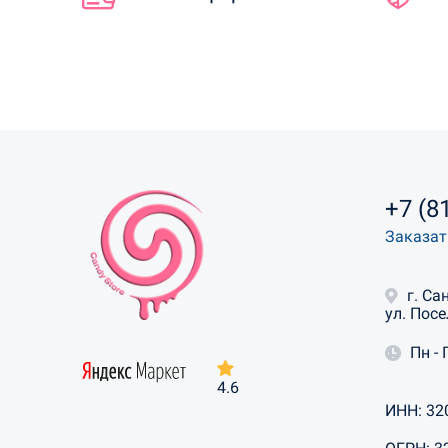
+7 (8
Заказат
г. Са
ул. Посе
Пн - 
4.6
ИНН: 32