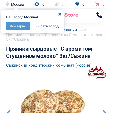
Москва
0
0
0
0
Ваш город
Москва
!
Все верно
Выбрать город
Главная
Каталог
Пряники
Пряники сырцовые "С ароматом Сгущенное молоко"
3кг/Сажина
Пряники сырцовые "С ароматом
Сгущенное молоко" 3кг/Сажина
Сажинский кондитерский комбинат (Россия)