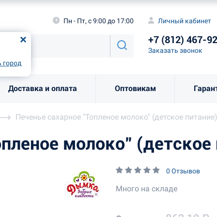
а
Пн - Пт, с 9:00 до 17:00
Личный каби
Пн - Пт, с 9:00 до 17:00
Личный кабинет
+7 (812) 46
од
Москва
!
+7 (812) 467-9
Заказать звоно
Заказать звонок
рно
Выбрать город
 город
Доставка и оплата
Оптовикам
Гаран
Печенье сахарное "Топленое молоко" (детское питание
опленое молоко" (детское 
0 Отзывов
Много на складе