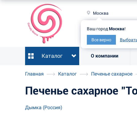
Москв
Москва
Ваш гор
Ваш город
Москва
!
Все ве
Все верно
Выбрать
Каталог
О компании
Главная
Каталог
Печенье сахарное
Печенье сахарное "Т
Дымка (Россия)