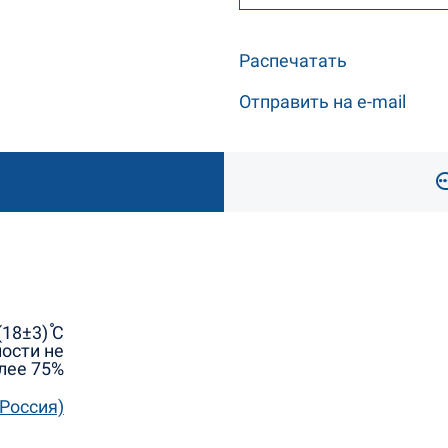
Распечатать
Отправить на e-mail
18±3) ֯С
ости не
лее 75%
Россия)