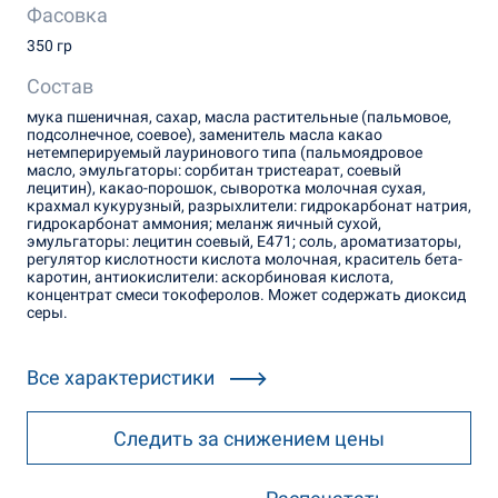
Фасовка
350 гр
Состав
мука пшеничная, сахар, масла растительные (пальмовое,
подсолнечное, соевое), заменитель масла какао
нетемперируемый лауринового типа (пальмоядровое
масло, эмульгаторы: сорбитан тристеарат, соевый
лецитин), какао-порошок, сыворотка молочная сухая,
крахмал кукурузный, разрыхлители: гидрокарбонат натрия,
гидрокарбонат аммония; меланж яичный сухой,
эмульгаторы: лецитин соевый, Е471; соль, ароматизаторы,
регулятор кислотности кислота молочная, краситель бета-
каротин, антиокислители: аскорбиновая кислота,
концентрат смеси токоферолов. Может содержать диоксид
серы.
Все характеристики
Следить за снижением цены