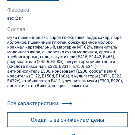
Фасовка
вес :2 кг
Состав
мука пшеничная в/с, сироп глюкозный, вода, сахар, пюре
яблочное, пшеничный глютен, обезжиренное молоко,
крахмал картофельный, маргарин МТ 82%, заменитель
молочного жира, сыворотка сухая молочная, дрожжи
хлебопекарные, соль, загустители (Е415, Е1442, Е466),
разрыхлители (Е450i, Е500ii), регуляторы кислотности
(кислота лимонная, Е330, Е331iii, Е450i, Е341),
антиокислитель Е306, консервант (Е200, сорбат калия),
краситель (Е122, Е150d, Е160а), эмульгаторы (Е471, Е322,
Е472е), стабилизатор Е412, улучшитель муки (Е300, Е920),
ароматизатор Вишня, специи, ферменты.
Все характеристики
Следить за снижением цены