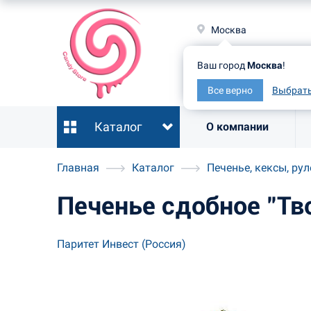
Москв
Москва
Ваш гор
Ваш город
Москва
!
Все ве
Все верно
Выбрать
Каталог
О компании
Главная
Каталог
Печенье, кексы, ру
Печенье сдобное "Тв
Паритет Инвест (Россия)