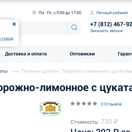
а
Пн - Пт, с 9:00 до 17:00
Личный каби
Пн - Пт, с 9:00 до 17:00
Личный кабинет
+7 (812) 46
од
Москва
!
+7 (812) 467-9
Заказать звоно
Заказать звонок
рно
Выбрать город
 город
Доставка и оплата
Оптовикам
Гаран
леты
Печенье сдобное "Творожно-лимонное с цукатами
орожно-лимонное с цукат
0 Отзывов
730 ₽
Стоимость: