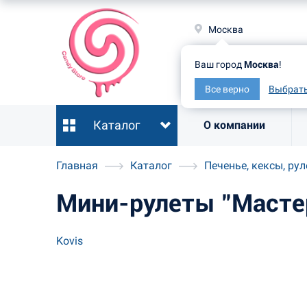
Москв
Москва
Ваш гор
Ваш город
Москва
!
Все ве
Все верно
Выбрать
Каталог
О компании
Главная
Каталог
Печенье, кексы, ру
Мини-рулеты "Масте
Kovis