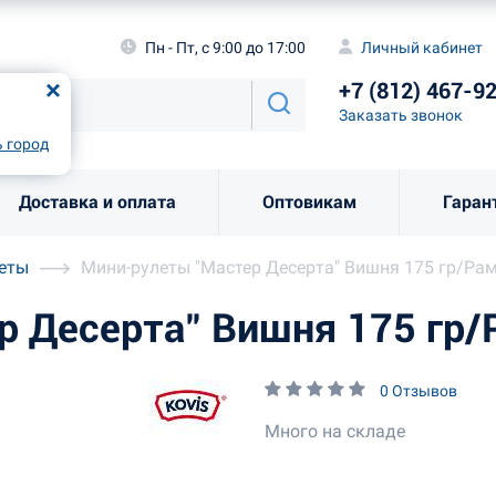
а
Пн - Пт, с 9:00 до 17:00
Личный каби
Пн - Пт, с 9:00 до 17:00
Личный кабинет
+7 (812) 46
од
Москва
!
+7 (812) 467-9
Заказать звоно
Заказать звонок
рно
Выбрать город
 город
Доставка и оплата
Оптовикам
Гаран
леты
Мини-рулеты "Мастер Десерта" Вишня 175 гр/Ра
р Десерта" Вишня 175 гр/
0 Отзывов
Много на складе