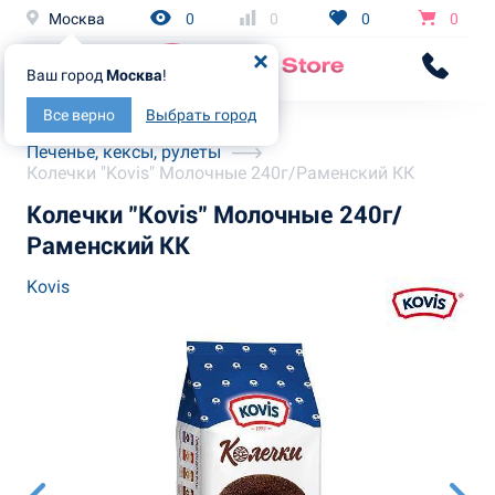
Москва
0
0
0
0
Ваш город
Москва
!
Все верно
Выбрать город
Главная
Каталог
Печенье, кексы, рулеты
Колечки "Kovis" Молочные 240г/Раменский КК
Колечки "Kovis" Молочные 240г/
Раменский КК
Kovis