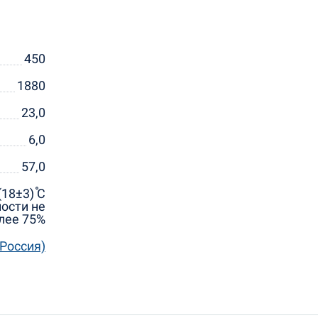
450
1880
23,0
6,0
57,0
18±3) ֯С
ости не
лее 75%
Россия)