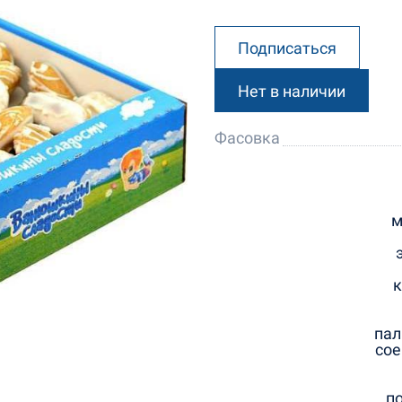
Подписаться
Нет в наличии
Фасовка
м
к
пал
сое
п