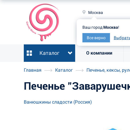
Москв
Москва
Ваш гор
Ваш город
Москва
!
Все ве
Все верно
Выбрать
Каталог
О компании
Главная
Каталог
Печенье, кексы, ру
Печенье "Заварушечк
Ванюшкины сладости (Россия)