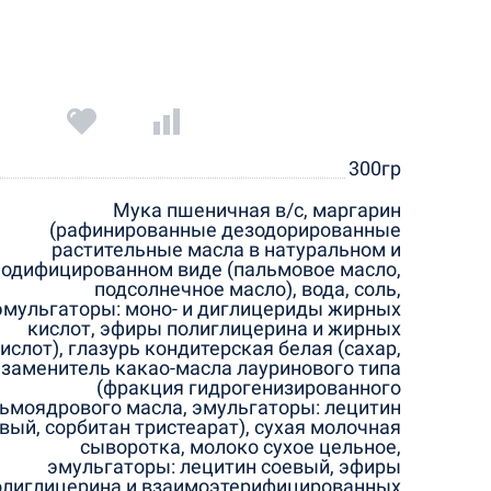
300гр
Мука пшеничная в/с, маргарин
(рафинированные дезодорированные
растительные масла в натуральном и
одифицированном виде (пальмовое масло,
подсолнечное масло), вода, соль,
эмульгаторы: моно- и диглицериды жирных
кислот, эфиры полиглицерина и жирных
ислот), глазурь кондитерская белая (сахар,
заменитель какао-масла лауринового типа
(фракция гидрогенизированного
ьмоядрового масла, эмульгаторы: лецитин
вый, сорбитан тристеарат), сухая молочная
сыворотка, молоко сухое цельное,
эмульгаторы: лецитин соевый, эфиры
олиглицерина и взаимоэтерифицированных