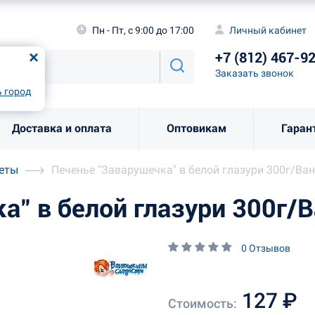
а
Пн - Пт, с 9:00 до 17:00
Личный каби
Пн - Пт, с 9:00 до 17:00
Личный кабинет
+7 (812) 46
од
Москва
!
+7 (812) 467-9
Заказать звоно
Заказать звонок
рно
Выбрать город
 город
Доставка и оплата
Оптовикам
Гаран
леты
Печенье "Заварушечка" в белой глазури 300г/В
а" в белой глазури 300г
0 Отзывов
127 ₽
Стоимость: