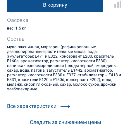
В корзину
Фасовка
вес :1.5 кг
Состав
мука пшеничная, маргарин (рафинированные
дезодорированные растительные масла, вода,
эмульгаторы: Е471 и Е322, консервант Е200, краситель
Е160а, ароматизатор, регулятор кислотности Е330),
начинка черносмородиновая (плоды черной смородины,
сахар, вода, патока, загуститель Е1442, ароматизатор,
регулятор кислотности Е330 и Е327, стабилизаторы Е418 и
Е331, красители Е120 и Е150d, консервант Е202), вода,
меланж, сироп глюкозный, сахар, молоко сухое, дрожжи
хлебопекарные.
Все характеристики
Следить за снижением цены