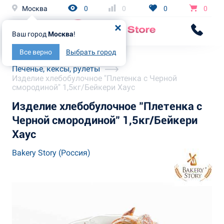
Москва
0
0
0
0
Ваш город
Москва
!
Все верно
Выбрать город
Главная
Каталог
Печенье, кексы, рулеты
Изделие хлебобулочное "Плетенка с Черной
смородиной" 1,5кг/Бейкери Хаус
Изделие хлебобулочное "Плетенка с
Черной смородиной" 1,5кг/Бейкери
Хаус
Bakery Story (Россия)