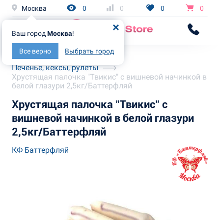
Москва
0
0
0
0
Ваш город
Москва
!
Все верно
Выбрать город
Главная
Каталог
Печенье, кексы, рулеты
Хрустящая палочка "Твикис" с вишневой начинкой в
белой глазури 2,5кг/Баттерфляй
Хрустящая палочка "Твикис" с
вишневой начинкой в белой глазури
2,5кг/Баттерфляй
КФ Баттерфляй