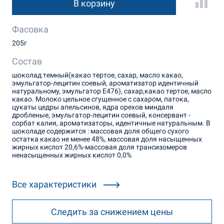
В корзину
Фасовка
205г
Состав
шоколад темный(какао тертое, сахар, масло какао,
эмульгатор-лецитин соевый, ароматизатор идентичный
натуральному, эмульгатор Е476), сахар,какао тертое, масло
какао. Молоко цельное сгущенное с сахаром, патока,
цукаты цедры апельсинов, ядра орехов миндаля
дробленые, эмульгатор-лецитин соевый, консервант -
сорбат калия, ароматизаторы, идентичные натуральным. В
шоколаде содержится : массовая доля общего сухого
остатка какао не менее 48%, массовая доля насыщенных
жирных кислот 20,6%-массовая доля трансизомеров
ненасыщенных жирных кислот 0,0%
Все характеристики
Следить за снижением цены