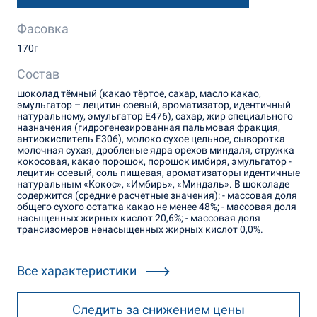
Фасовка
170г
Состав
шоколад тёмный (какао тёртое, сахар, масло какао,
эмульгатор – лецитин соевый, ароматизатор, идентичный
натуральному, эмульгатор Е476), сахар, жир специального
назначения (гидрогенезированная пальмовая фракция,
антиокислитель Е306), молоко сухое цельное, сыворотка
молочная сухая, дробленые ядра орехов миндаля, стружка
кокосовая, какао порошок, порошок имбиря, эмульгатор -
лецитин соевый, соль пищевая, ароматизаторы идентичные
натуральным «Кокос», «Имбирь», «Миндаль». В шоколаде
содержится (средние расчетные значения): - массовая доля
общего сухого остатка какао не менее 48%; - массовая доля
насыщенных жирных кислот 20,6%; - массовая доля
трансизомеров ненасыщенных жирных кислот 0,0%.
Все характеристики
Следить за снижением цены