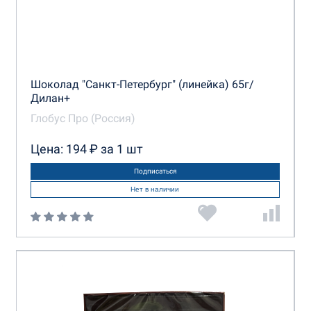
Шоколадный Дом
Шоколадный кутюрье
Шоколад "Санкт-Петербург" (линейка) 65г/
Шоколадный Силуэт
Дилан+
Глобус Про (Россия)
Цена: 194 ₽ за 1 шт
Подписаться
Нет в наличии