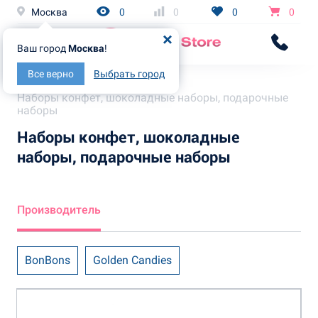
Москва
0
0
0
0
Ваш город
Москва
!
Все верно
Выбрать город
Главная
Каталог
Наборы конфет, шоколадные наборы, подарочные
наборы
Наборы конфет, шоколадные
наборы, подарочные наборы
Производитель
BonBons
Golden Candies
Grand Chocolate
KDV