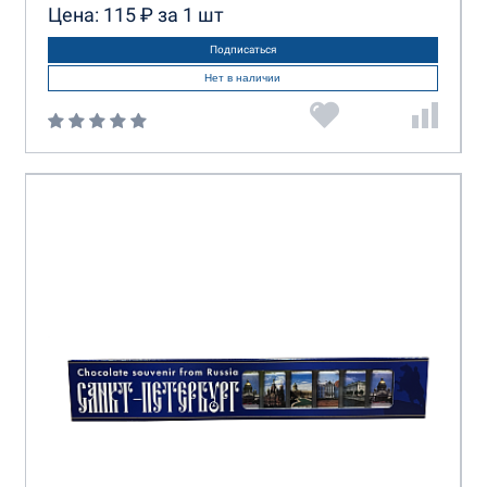
Цена: 115 ₽ за 1 шт
КФ Люси
КФ Нева
Марми
Подписаться
Нет в наличии
Микаелло
Монетный Двор
Новгородская КФ
Объединенные кондитеры
Пурпур
РД ПРУФФ
Саратовская КФ
Славянка
СладАрт
Сладкая сказка
Спартак
ТД Империя
Томер
Фрязинская КФ
Шоколадница