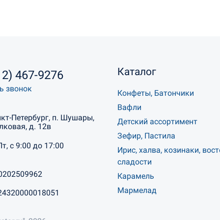
Каталог
12) 467-9276
ь звонок
Конфеты, Батончики
Вафли
нкт-Петербург, п. Шушары,
Детский ассортимент
лковая, д. 12в
Зефир, Пастила
Пт, с 9:00 до 17:00
Ирис, халва, козинаки, вос
сладости
0202509962
Карамель
Мармелад
24320000018051