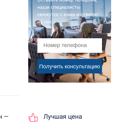
наши специалисты
свяжутся с вами и ответят
на них
н —
Лучшая цена