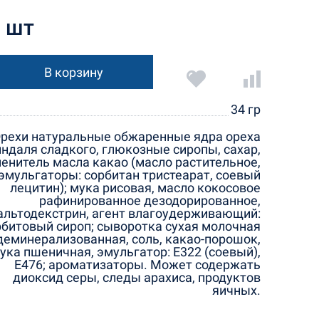
1 шт
В корзину
34 гр
рехи натуральные обжаренные ядра ореха
ндаля сладкого, глюкозные сиропы, сахар,
енитель масла какао (масло растительное,
эмульгаторы: сорбитан тристеарат, соевый
лецитин); мука рисовая, масло кокосовое
рафинированное дезодорированное,
альтодекстрин, агент влагоудерживающий:
рбитовый сироп; сыворотка сухая молочная
деминерализованная, соль, какао-порошок,
ука пшеничная, эмульгатор: Е322 (соевый),
Е476; ароматизаторы. Может содержать
диоксид серы, следы арахиса, продуктов
яичных.