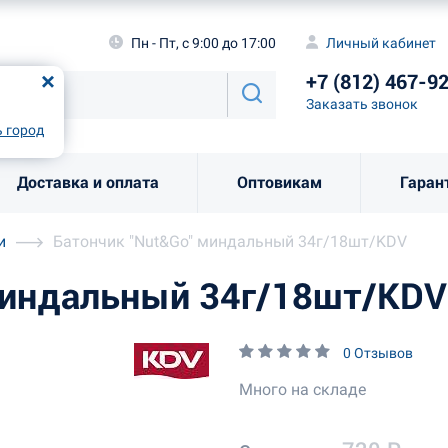
а
Пн - Пт, с 9:00 до 17:00
Личный каби
Пн - Пт, с 9:00 до 17:00
Личный кабинет
+7 (812) 46
од
Москва
!
+7 (812) 467-9
Заказать звоно
Заказать звонок
рно
Выбрать город
 город
Доставка и оплата
Оптовикам
Гаран
и
Батончик "Nut&Go" миндальный 34г/18шт/KDV
миндальный 34г/18шт/KDV
0 Отзывов
Много на складе