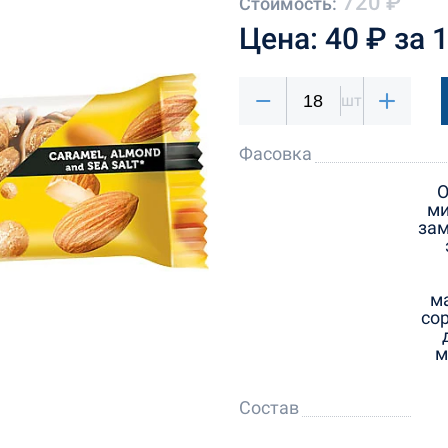
720 ₽
Стоимость:
Цена: 40 ₽ за 
шт
Фасовка
О
ми
зам
м
со
м
Состав