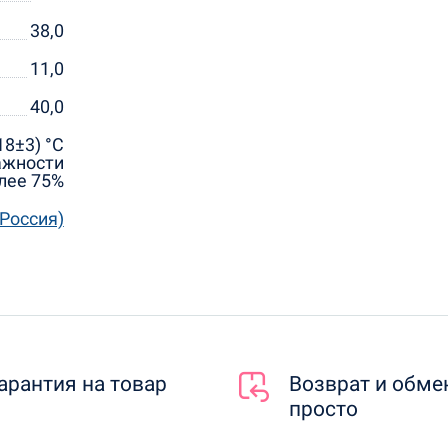
38,0
11,0
40,0
18±3) °С
ажности
лее 75%
(Россия)
арантия на товар
Возврат и обме
просто