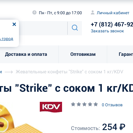
а
Пн - Пт, с 9:00 до 17:00
Личный каби
Пн - Пт, с 9:00 до 17:00
Личный кабинет
+7 (812) 46
од
Москва
!
+7 (812) 467-9
Заказать звоно
Заказать звонок
рно
Выбрать город
 город
Доставка и оплата
Оптовикам
Гаран
и
Жевательные конфеты "Strike" с соком 1 кг/KDV
 "Strike" с соком 1 кг/K
0 Отзывов
254 ₽
Стоимость: