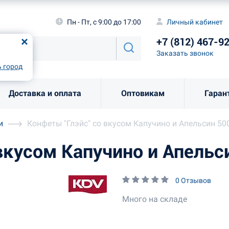
а
Пн - Пт, с 9:00 до 17:00
Личный каби
Пн - Пт, с 9:00 до 17:00
Личный кабинет
+7 (812) 46
од
Москва
!
+7 (812) 467-9
Заказать звоно
Заказать звонок
рно
Выбрать город
 город
Доставка и оплата
Оптовикам
Гаран
и
Конфеты "Глэйс" со вкусом Капучино и Апельсин 50
вкусом Капучино и Апельс
0 Отзывов
Много на складе