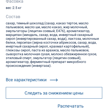
Фасовка
вес :2.5 кг
Состав
сахар, темный шоколад (сахар, какао тертое, масло
пальмовое, масло ши, масло какао, жир молочный,
эмульгаторы (лецитин соевый, Е476), ароматизатор,
марципан (миндаль, сахар, вода, инвертный сахарный
сироп (инвертированный сахар, вода), лактоза, молочные
белки, персипан (зерна косточки абрикосов, сахар, вода,
инертный сахарный сироп, крахмал картофельный),
глюкозы сироп, паста из арахиса, масло пальмовое,
сыворотка молочная сухая, молоко обезжиренное сухое,
этиловый спирт, эмульгатор (лецитин соевый),
ароматизатор, ферментный препарат микробного
происхождения (инвертаза).
Все характеристики
Следить за снижением цены
Распечатать