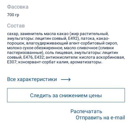
Фасовка
700 гр
Состав
сахар, заменитель масла какао (жир растительный,
эмульгаторы: лецитин соевый, Е492), патока, какао-
порошок, влагоудерживающий агент-сорбитовый сироп,
молоко сухое обезжиренное, масло сливочное (сливки
пастеризованные), соль пищевая, эмульгаторы: лецитин
соевый, Е476, Е432; антиокислители: кислота аскорбиновая,
Е307; консервант-сорбат калия, ароматизаторы.
Все характеристики
Следить за снижением цены
Распечатать
Отправить на e-mail