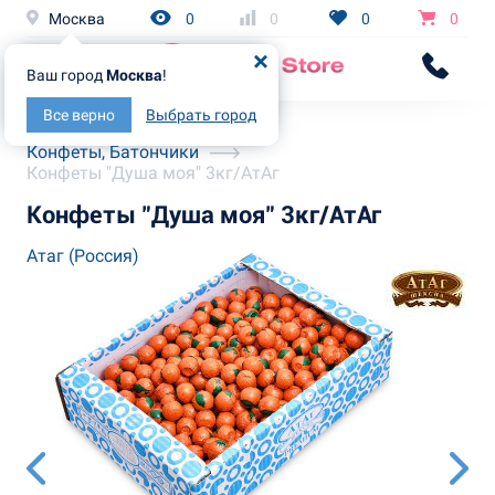
Москва
0
0
0
0
Ваш город
Москва
!
Все верно
Выбрать город
Главная
Каталог
Конфеты, Батончики
Конфеты "Душа моя" 3кг/АтАг
Конфеты "Душа моя" 3кг/АтАг
Атаг (Россия)