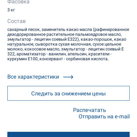
Фасовка
3 кг
Состав
сахарный песок, заменитель какао масла (рафинированное
дезодорированное растительное пальмоядровое масло,
эмульгатор - лецитин соевый Е322), какао-порошок, какао
натуральное, сыворотка сухая молочная, сухое цельное
молоко, кокосовое масло, эмульгатор - лецитин соевый Е
322, ароматизатор - ванилин, апельсин, красители -
куркумин Е100, консервант - сорбиновая кислота.
Все характеристики
Следить за снижением цены
Распечатать
Отправить на e-mail