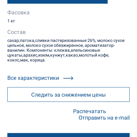
Фасовка
1 кг
Состав
сахар,патока,сливки пастеризованные 26%, молоко сухое
цельное, молоко сухое обезжиренное, ароматизатор-
ванилин. Компоненты: клюква,апельсиновые
цукаты,арахис,изюм,кунжут,какао,молотый кофе,
кокос,мак, корица.
Все характеристики
Следить за снижением цены
Распечатать
Отправить на e-mail